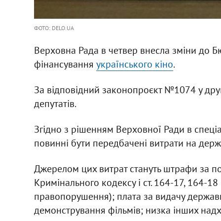
ФОТО: DELO.UA
Верховна Рада в четвер внесла зміни до Б
фінансування
українського кіно
.
За відповідний законопроєкт №1074 у дру
депутатів.
Згідно з рішенням Верховної Ради в спец
повинні бути передбачені витрати на держ
Джерелом цих витрат стануть штрафи за по
Кримінального кодексу і ст. 164-17, 164-18
правопорушення); плата за видачу держав
демонстрування фільмів; низка інших надхо