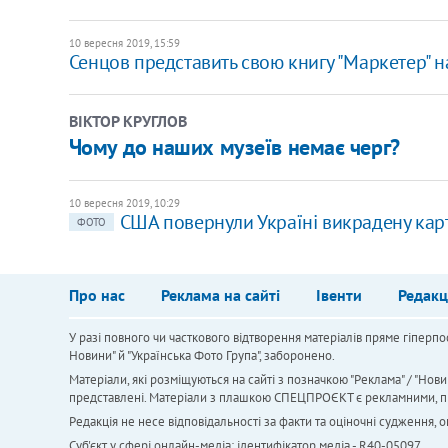
10 вересня 2019, 15:59
Сенцов представить свою книгу "Маркетер" н
ВІКТОР КРУГЛОВ
Чому до наших музеїв немає черг?
10 вересня 2019, 10:29
США повернули Україні викрадену кар
ФОТО
Про нас
Реклама на сайті
Івенти
Редакц
У разі повного чи часткового відтворення матеріалів пряме гіперпо
Новини" й "Українська Фото Група", заборонено.
Матеріали, які розміщуються на сайті з позначкою "Реклама" / "Нови
представлені. Матеріали з плашкою СПЕЦПРОЄКТ є рекламними, проте
Редакція не несе відповідальності за факти та оціночні судження,
Cуб'єкт у сфері онлайн-медіа; ідентифікатор медіа - R40-05097