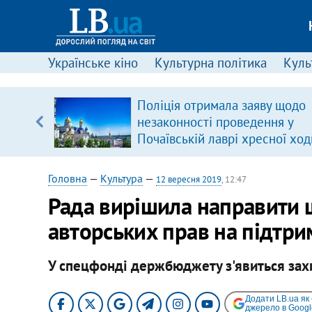
Українське кіно
Культурна політика
Культ
іцит»
Поліція отримала заяву щодо
незаконності проведення у
 далі з
Почаївській лаврі хресної ход
Головна
—
Культура
—
12 вересня 2019
, 12:47
Рада вирішила направити
авторських прав на підтри
У спецфонді держбюджету з'явиться захи
Додати LB.ua як
джерело в Googl