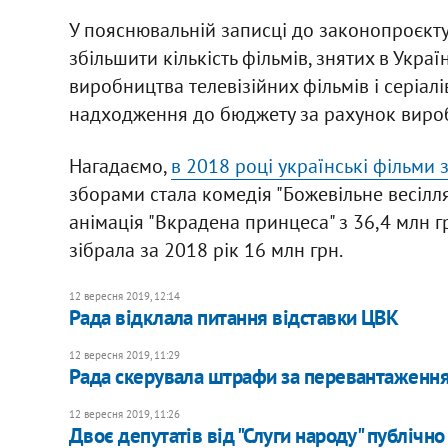
У пояснювальній записці до законопроєкту
збільшити кількість фільмів, знятих в Укра
виробництва телевізійних фільмів і серіалів
надходження до бюджету за рахунок вироб
Нагадаємо,
в 2018 році українські фільми 
зборами стала комедія "Божевільне весілля",
анімація "Вкрадена принцеса" з 36,4 млн грн,
зібрала за 2018 рік 16 млн грн.
12 вересня 2019, 12:14
Рада відклала питання відставки ЦВК
12 вересня 2019, 11:29
Рада скерувала штрафи за перевантаженн
12 вересня 2019, 11:26
Двоє депутатів від "Слуги народу" публічн