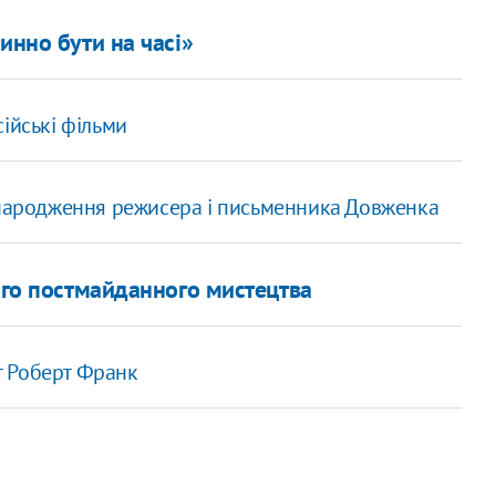
инно бути на часі»
ійські фільми
 народження режисера і письменника Довженка
кого постмайданного мистецтва
т Роберт Франк