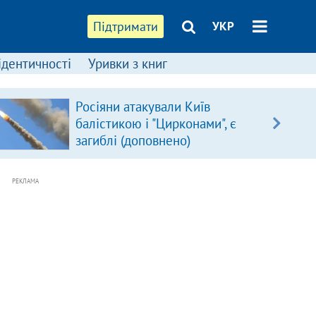
Підтримати
УКР
ідентичності
Уривки з книг
Росіяни атакували Київ
балістикою і "Цирконами", є
загиблі (доповнено)
РЕКЛАМА