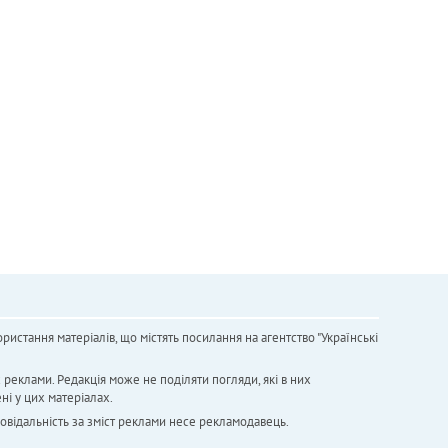
ристання матеріалів, що містять посилання на агентство "Українськi
х реклами. Редакція може не поділяти погляди, які в них
ні у цих матеріалах.
повідальність за зміст реклами несе рекламодавець.