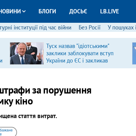
НОВИНИ
БЛОГИ
ДОСЬЄ
LB.LIVE
урні інституції під час війни
Без Росії
У пошуках 
Туск назвав "ідіотськими"
заклики заблокувати вступ
и
України до ЄС і закликав
припинити антиукраїнську
риторику
 штрафи за порушення
мку кіно
щена стаття витрат.
 бажане
e