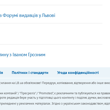
а Форумі видавців у Львові
тину з Іваном Грозним
ія
Політики і стандарти
Угода конфіденційності
силання на LB.ua обов'язкове! Передрук, копіювання, відтворення або інше вико
ни компаній" / "Пресреліз" / "Promoted", є рекламними та публікуються на права
 редакція бере участь у підготовці цього контенту і поділяє думки, висловле
 оприлюднені у рекламних матеріалах. Згідно з українським законодавством, від