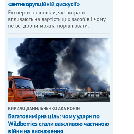
«антикорупційній дискусії»
Експерти розповіли, які витрати
впливають на вартість цих засобів і чому
не всі дрони можна порівнювати.
КИРИЛО ДАНИЛЬЧЕНКО АКА РОНІН
Багатовимірна ціль: чому удари по
Wildberries стали важливою частиною
війни на виснаження