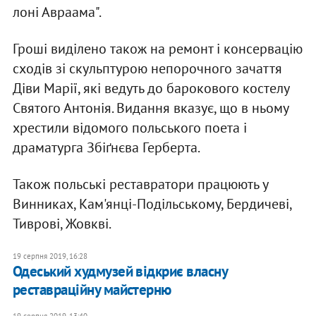
лоні Авраама".
Гроші виділено також на ремонт і консервацію
сходів зі скульптурою непорочного зачаття
Діви Марії, які ведуть до барокового костелу
Святого Антонія. Видання вказує, що в ньому
хрестили відомого польського поета і
драматурга Збіґнєва Герберта.
Також польські реставратори працюють у
Винниках, Кам'янці-Подільському, Бердичеві,
Тиврові, Жовкві.
19 серпня 2019, 16:28
Одеський худмузей відкриє власну
реставраційну майстерню