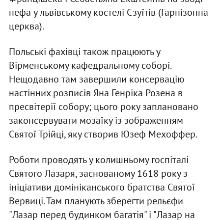
нефа у львівському костелі Єзуїтів (Гарнізонна
церква).
Польські фахівці також працюють у
Вірменському кафедральному соборі.
Нещодавно там завершили консервацію
настінних розписів Яна Генріка Розена в
пресвітерії собору; цього року заплановано
законсервувати мозаїку із зображенням
Святої Трійці, яку створив Юзеф Мехоффер.
Роботи проводять у колишньому госпіталі
Святого Лазаря, заснованому 1618 року з
ініціативи домініканського братства Святої
Вервиці. Там планують зберегти рельєфи
"Лазар перед будинком багатія" і "Лазар на