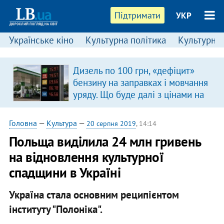
Підтримати
УКР
Українське кіно
Культурна політика
Культурні і
Дизель по 100 грн, «дефіцит»
в
бензину на заправках і мовчання
уряду. Що буде далі з цінами на
пальне?
Головна
—
Культура
—
20 серпня 2019
, 14:14
Польща виділила 24 млн гривень
на відновлення культурної
спадщини в Україні
Україна стала основним реципієнтом
інституту "Полоніка".