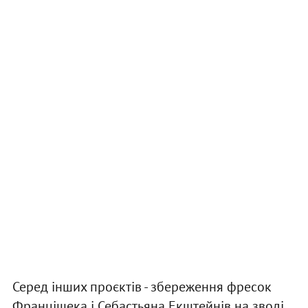
Серед інших проєктів - збереження фресок
Францішека і Себастьяна Екштейнів на зводі