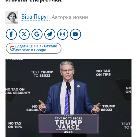
Віра Перун
, Авторка новин
Додати LB.ua як бажане
джерело в Google