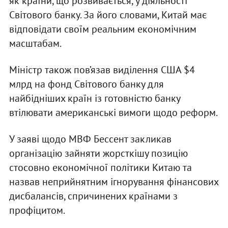
як країни, що розвивається, у діяльності
Світового банку. За його словами, Китай має
відповідати своїм реальним економічним
масштабам.
Міністр також пов’язав виділення США $4
млрд на фонд Світового банку для
найбідніших країн із готовністю банку
втілювати американські вимоги щодо реформ.
У заяві щодо МВФ Бессент закликав
організацію зайняти жорсткішу позицію
стосовно економічної політики Китаю та
назвав неприйнятним ігнорування фінансових
дисбалансів, спричинених країнами з
профіцитом.