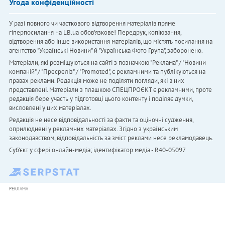
Угода конфіденційності
У разі повного чи часткового відтворення матеріалів пряме
гіперпосилання на LB.ua обов'язкове! Передрук, копіювання,
відтворення або інше використання матеріалів, що містять посилання на
агентство "Українськi Новини" й "Українська Фото Група", заборонено.
Матеріали, які розміщуються на сайті з позначкою "Реклама" / "Новини
компаній" / "Пресреліз" / "Promoted", є рекламними та публікуються на
правах реклами. Редакція може не поділяти погляди, які в них
представлені. Матеріали з плашкою СПЕЦПРОЄКТ є рекламними, проте
редакція бере участь у підготовці цього контенту і поділяє думки,
висловлені у цих матеріалах.
Редакція не несе відповідальності за факти та оціночні судження,
оприлюднені у рекламних матеріалах. Згідно з українським
законодавством, відповідальність за зміст реклами несе рекламодавець.
Cуб'єкт у сфері онлайн-медіа; ідентифікатор медіа - R40-05097
РЕКЛАМА