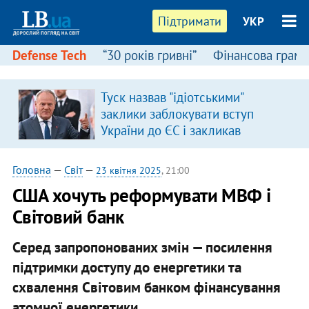
Підтримати
УКР
Defense Tech
“30 років гривні”
Фінансова грамо
Туск назвав "ідіотськими"
заклики заблокувати вступ
України до ЄС і закликав
припинити антиукраїнську
риторику
Головна
—
Світ
—
23 квітня 2025
, 21:00
США хочуть реформувати МВФ і
Світовий банк
Серед запропонованих змін — посилення
підтримки доступу до енергетики та
схвалення Світовим банком фінансування
атомної енергетики.