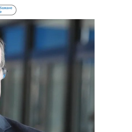
 бажане
e