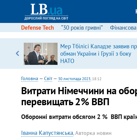
Defense Tech
“30 років гривні”
Фінансова
ою
Мер Тбілісі Каладзе заявив п
пЛА. Є
обман України і Грузії з боку
лено)
НАТО
Головна
—
Світ
—
30 листопада 2023
, 18:12
Витрати Німеччини на обо
перевищать 2% ВВП
Оборонні витрати обсягом 2 % ВВП краї
Іванна Капустянська
, Авторка новин