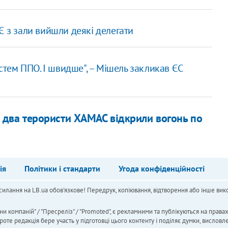
Є з зали вийшли деякі делегати
истем ППО. І швидше", – Мішель закликав ЄС
і два терористи ХАМАС відкрили вогонь по
ія
Політики і стандарти
Угода конфіденційності
силання на LB.ua обов'язкове! Передрук, копіювання, відтворення або інше вико
ни компаній" / "Пресреліз" / "Promoted", є рекламними та публікуються на права
 редакція бере участь у підготовці цього контенту і поділяє думки, висловле