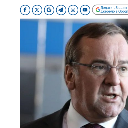
Додати LB.ua як
джерело в Googl