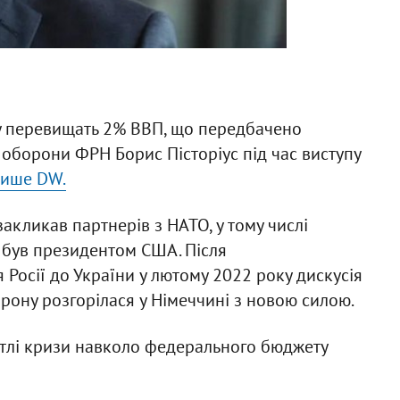
у перевищать 2% ВВП, що передбачено
оборони ФРН Борис Пісторіус під час виступу
ише DW.
кликав партнерів з НАТО, у тому числі
с був президентом США. Після
Росії до України у лютому 2022 року дискусія
рону розгорілася у Німеччині з новою силою.
 тлі кризи навколо федерального бюджету