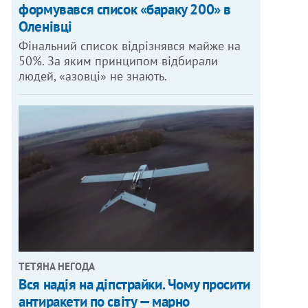
формувався список «бараку 200» в
Оленівці
Фінальний список відрізнявся майже на
50%. За яким принципом відбирали
людей, «азовці» не знають.
ТЕТЯНА НЕГОДА
Вся надія на діпстрайки. Чому просити
антиракети по світу — марно