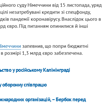
ійного суду Німеччини від 15 листопада, уряд
цілі незатребувані кредити зі спецфонду,
ідків пандемії коронавірусу. Внаслідок цього в
лрд євро. Під питанням опинилися й інші
Німеччини
запевнив, що попри бюджетні
в розмірі 1,3 млрд євро забезпечена.
ьство у російському Калінінграді
у оборонну співпрацю
іжнародних організацій, – Бербок перед