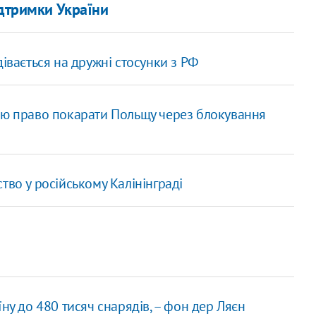
ідтримки України
івається на дружні стосунки з РФ
ою право покарати Польщу через блокування
тво у російському Калінінграді
ну до 480 тисяч снарядів, – фон дер Ляєн