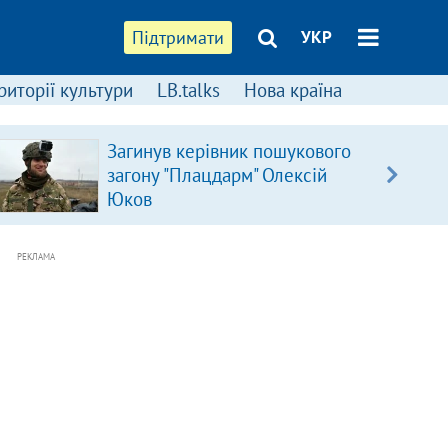
Підтримати
УКР
риторії культури
LB.talks
Нова країна
Загинув керівник пошукового
загону "Плацдарм" Олексій
Юков
РЕКЛАМА