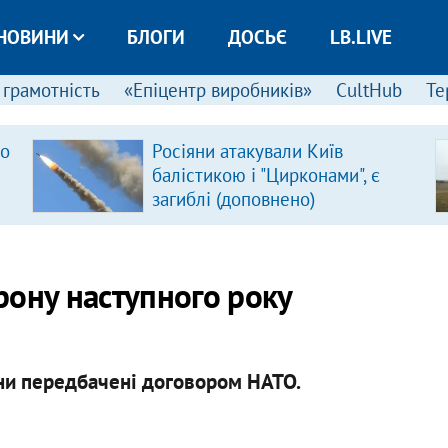
НОВИНИ
БЛОГИ
ДОСЬЄ
LB.LIVE
 грамотність
«Епіцентр виробників»
CultHub
Те
ро
Росіяни атакували Київ
балістикою і "Цирконами", є
загиблі (доповнено)
рону наступного року
ни передбачені договором НАТО.