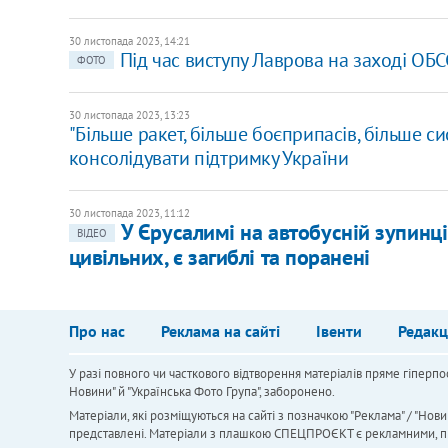
30 листопада 2023, 14:21
Під час виступу Лаврова на заході ОБС
ФОТО
30 листопада 2023, 13:23
"Більше ракет, більше боєприпасів, більше с
консолідувати підтримку України
30 листопада 2023, 11:12
У Єрусалимі на автобусній зупинц
ВІДЕО
цивільних, є загиблі та поранені
Про нас
Реклама на сайті
Івенти
Редакц
У разі повного чи часткового відтворення матеріалів пряме гіперпо
Новини" й "Українська Фото Група", заборонено.
Матеріали, які розміщуються на сайті з позначкою "Реклама" / "Нови
представлені. Матеріали з плашкою СПЕЦПРОЄКТ є рекламними, проте