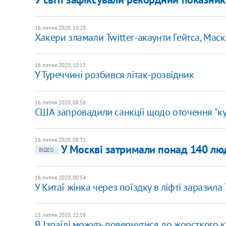
16 липня 2020, 10:28
Хакери зламали Twitter-акаунти Гейтса, Маск
16 липня 2020, 10:13
У Туреччині розбився літак-розвідник
16 липня 2020, 08:56
США запровадили санкції щодо оточення "ку
16 липня 2020, 08:31
У Москві затримали понад 140 люд
ВІДЕО
16 липня 2020, 00:54
У Китаї жінка через поїздку в ліфті заразила
15 липня 2020, 22:59
В Ізраїлі можуть повернутися до жорсткого 