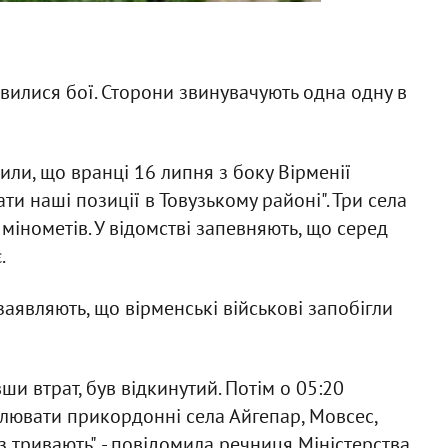
вилися бої. Сторони звинувачують одна одну в
или, що вранці 16 липня з боку Вірменії
ти наші позиції в Товузькому районі". Три села
 мінометів. У відомстві запевняють, що серед
.
аявляють, що вірменські військові запобігли
ши втрат, був відкинутий. Потім о 05:20
лювати прикордонні села Айгепар, Мовсес,
з тривають", - повідомила речниця Міністерства