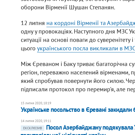
оборони Вірменії Шушан Степанян.
12 липня
на кордоні Вірменії та Азербайд
одну у провокаціях. Наступного дня МЗС У
ситуації на основі поваги до суверенітету і
цього
українського посла викликали в МЗС
Між Єреваном і Баку триває багаторічна су
регіон, переважно населений вірменами, п
який спробував повернути його силою. Чер
підписали протокол про перемир'я, але пер
15 липня 2020, 18:19
Українське посольство в Єревані закидали
14 липня 2020, 19:11
Посол Азербайджану подякувала Ук
ЕКСКЛЮЗИВ