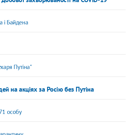
а і Байдена
харя Путіна"
ей на акціях за Росію без Путіна
 71 особу
карантину