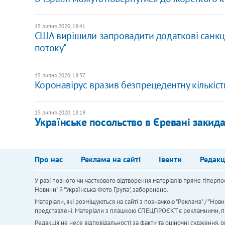
15 липня 2020, 19:41
США вирішили запровадити додаткові санкції 
потоку"
15 липня 2020, 18:37
Коронавірус вразив безпрецедентну кількіст
15 липня 2020, 18:19
Українське посольство в Єревані заки
Про нас
Реклама на сайті
Івенти
Редакц
У разі повного чи часткового відтворення матеріалів пряме гіперпо
Новини" й "Українська Фото Група", заборонено.
Матеріали, які розміщуються на сайті з позначкою "Реклама" / "Нови
представлені. Матеріали з плашкою СПЕЦПРОЄКТ є рекламними, проте
Редакція не несе відповідальності за факти та оціночні судження,