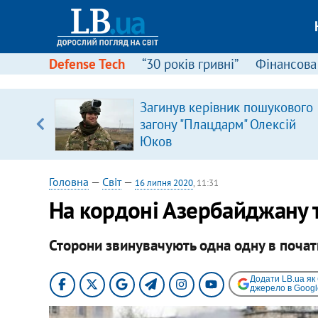
Defense Tech
“30 років гривні”
Фінансова
іцит»
Загинув керівник пошукового
загону "Плацдарм" Олексій
 далі з
Юков
Головна
—
Світ
—
16 липня 2020
, 11:31
На кордоні Азербайджану т
Сторони звинувачують одна одну в почат
Додати LB.ua як
джерело в Googl