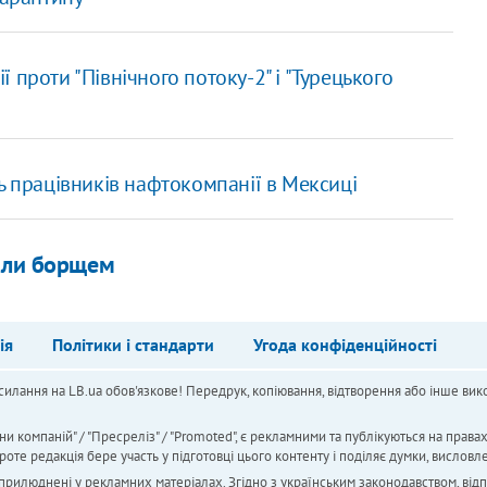
проти "Північного потоку-2" і "Турецького
ь працівників нафтокомпанії в Мексиці
дали борщем
ія
Політики і стандарти
Угода конфіденційності
силання на LB.ua обов'язкове! Передрук, копіювання, відтворення або інше вико
ни компаній" / "Пресреліз" / "Promoted", є рекламними та публікуються на права
 редакція бере участь у підготовці цього контенту і поділяє думки, висловле
 оприлюднені у рекламних матеріалах. Згідно з українським законодавством, від