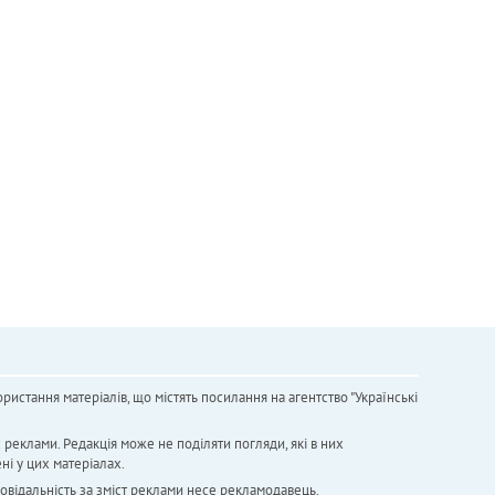
ристання матеріалів, що містять посилання на агентство "Українськi
х реклами. Редакція може не поділяти погляди, які в них
ні у цих матеріалах.
повідальність за зміст реклами несе рекламодавець.