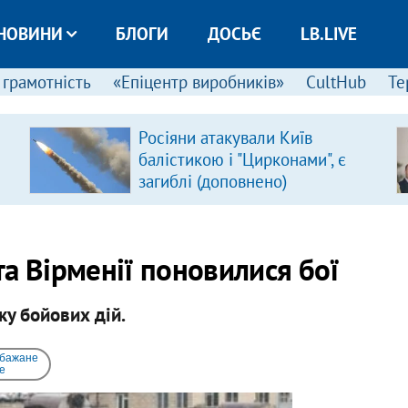
НОВИНИ
БЛОГИ
ДОСЬЄ
LB.LIVE
 грамотність
«Епіцентр виробників»
CultHub
Те
Росіяни атакували Київ
балістикою і "Цирконами", є
загиблі (доповнено)
а Вірменії поновилися бої
ку бойових дій.
 бажане
e