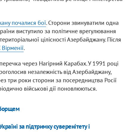
жану почалися бої
. Сторони звинуватили одна
країни виступило за політичне врегулювання
 територіальної цілісності Азербайджану. Після
 Вірменії
.
перечка через Нагірний Карабах. У 1991 році
роголосив незалежність від Азербайджану,
ез три роки сторони за посередництва Росії
іодично військові дії поновлюються.
 борщем
раїні за підтримку суверенітету і