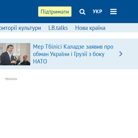
Підтримати
УКР
риторії культури
LB.talks
Нова країна
Мер Тбілісі Каладзе заявив про
обман України і Грузії з боку
НАТО
РЕКЛАМА