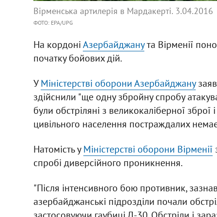
Вірменська артилерія в Мардакерті. 3.04.2016
ФОТО: EPA/UPG
На кордоні
Азербайджану
та Вірменії поно
початку бойових дій.
У
Міністерстві оборони Азербайджану
заяв
здійснили "ще одну збройну спробу атакува
були обстріляні з великокаліберної зброї і
цивільного населення постраждалих немає
Натомість у
Міністерстві оборони Вірменії
з
спробі диверсійного проникнення.
"Після інтенсивного бою противник, зазнав
азербайджанські підрозділи почали обстрі
застосовуючи гаубиці Д-30. Обстріли і зара