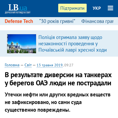
Підтримати
УКР
Defense Tech
“30 років гривні”
Фінансова грамо
Поліція отримала заяву щодо
я
незаконності проведення у
Почаївській лаврі хресної ходи
Головна
—
Світ
—
13 травня 2019
, 09:27
В результате диверсии на танкерах
у берегов ОАЭ люди не пострадали
Утечки нефти или других вредных веществ
не зафиксировано, но сами суда
существенно повреждены.