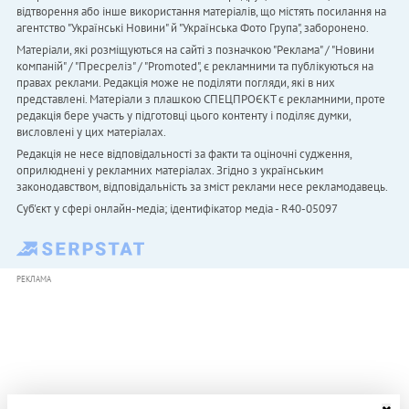
відтворення або інше використання матеріалів, що містять посилання на
агентство "Українськi Новини" й "Українська Фото Група", заборонено.
Матеріали, які розміщуються на сайті з позначкою "Реклама" / "Новини
компаній" / "Пресреліз" / "Promoted", є рекламними та публікуються на
правах реклами. Редакція може не поділяти погляди, які в них
представлені. Матеріали з плашкою СПЕЦПРОЄКТ є рекламними, проте
редакція бере участь у підготовці цього контенту і поділяє думки,
висловлені у цих матеріалах.
Редакція не несе відповідальності за факти та оціночні судження,
оприлюднені у рекламних матеріалах. Згідно з українським
законодавством, відповідальність за зміст реклами несе рекламодавець.
Cуб'єкт у сфері онлайн-медіа; ідентифікатор медіа - R40-05097
РЕКЛАМА