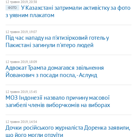
12 травня 2019, 20:38
У Казахстані затримали активістку за фото
ФОТО
з уявним плакатом
12 травня 2019, 19:07
Під час нападу на п'ятизірковий готель у
Пакистані загинули п'ятеро людей
12 травня 2019, 18:09
Адвокат Трампа домагався звільнення
Йованович з посади посла, - Аслунд
12 травня 2019, 15:45
МОЗ Індонезії назвало причину масової
загибелі членів виборчкомів на виборах
12 травня 2019, 14:54
Дочки російського журналіста Доренка заявили,
що його могли отруїти