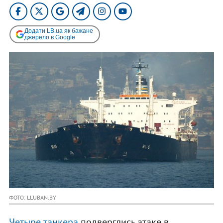
Додати LB.ua як бажане
джерело в Google
ФОТО: LLUBAN.BY
Четыре танкера
подверглись атаке в