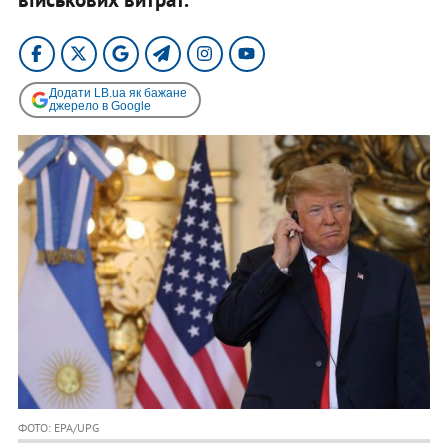
Додати LB.ua як бажане
джерело в Google
ФОТО: EPA/UPG