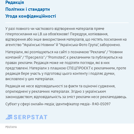
Редакція
Політики і стандарти
Угода конфіденційності
У разі повного чи часткового відтворення матеріалів пряме
гіперпосилання на LB.ua обов'язкове! Передрук, копіювання,
відтворення або інше використання матеріалів, що містять посилання на
агентство "Українськi Новини" й "Українська Фото Група", заборонено.
Матеріали, які розміщуються на сайті з позначкою "Реклама" / "Новини
компаній" / "Пресреліз" / "Promoted", є рекламними та публікуються на
правах реклами. Редакція може не поділяти погляди, які в них
представлені. Матеріали з плашкою СПЕЦПРОЄКТ є рекламними, проте
редакція бере участь у підготовці цього контенту і поділяє думки,
висловлені у цих матеріалах.
Редакція не несе відповідальності за факти та оціночні судження,
оприлюднені у рекламних матеріалах. Згідно з українським
законодавством, відповідальність за зміст реклами несе рекламодавець.
Cуб'єкт у сфері онлайн-медіа; ідентифікатор медіа - R40-05097
РЕКЛАМА