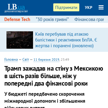
Підтримати
УКР
Defense Tech
“30 років гривні”
Фінансова грамо
Київ перебував під атакою
балістики і реактивних БпЛА. Є
жертва і поранені (оновлено)
Головна
—
Світ
—
11 березня 2019
, 23:49
Трамп зажадав на стіну з Мексикою
в шість разів більше, ніж у
попередні два фінансові роки
У бюджеті передбачено скорочення
міжнародної допомоги і збільшення
військових витрат.