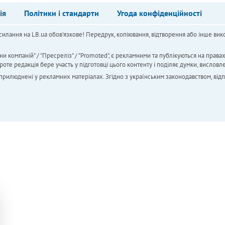
ія
Політики і стандарти
Угода конфіденційності
силання на LB.ua обов'язкове! Передрук, копіювання, відтворення або інше вико
ни компаній" / "Пресреліз" / "Promoted", є рекламними та публікуються на права
 редакція бере участь у підготовці цього контенту і поділяє думки, висловле
 оприлюднені у рекламних матеріалах. Згідно з українським законодавством, від