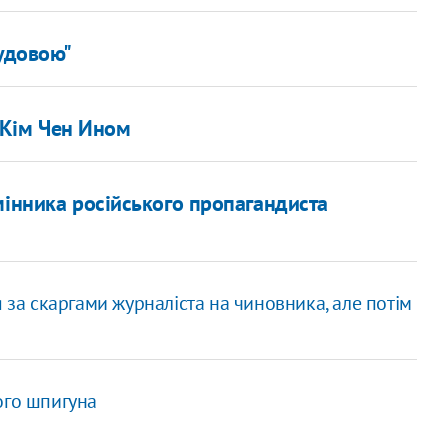
чудовою"
з Кім Чен Ином
мінника російського пропагандиста
 за скаргами журналіста на чиновника, але потім
ого шпигуна