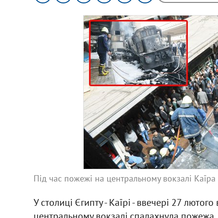
Під час пожежі на центральному вокзалі Каїра 
У столиці Єгипту - Каїрі - ввечері 27 лютого
центральному вокзалі спалахнула пожежа, в