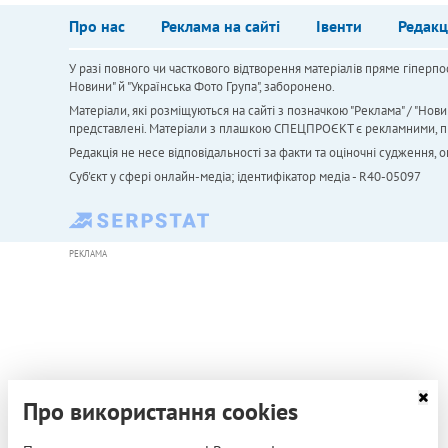
Про нас
Реклама на сайті
Івенти
Редакц
У разі повного чи часткового відтворення матеріалів пряме гіперпо
Новини" й "Українська Фото Група", заборонено.
Матеріали, які розміщуються на сайті з позначкою "Реклама" / "Нови
представлені. Матеріали з плашкою СПЕЦПРОЄКТ є рекламними, проте
Редакція не несе відповідальності за факти та оціночні судження,
Cуб'єкт у сфері онлайн-медіа; ідентифікатор медіа - R40-05097
РЕКЛАМА
Про використання cookies