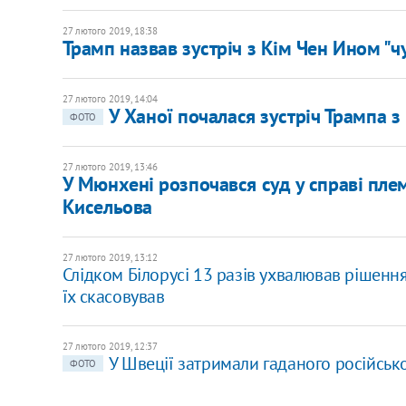
27 лютого 2019, 18:38
Трамп назвав зустріч з Кім Чен Ином "
27 лютого 2019, 14:04
У Ханої почалася зустріч Трампа 
ФОТО
27 лютого 2019, 13:46
У Мюнхені розпочався суд у справі пле
Кисельова
27 лютого 2019, 13:12
Слідком Білорусі 13 разів ухвалював рішення
їх скасовував
27 лютого 2019, 12:37
У Швеції затримали гаданого російськ
ФОТО