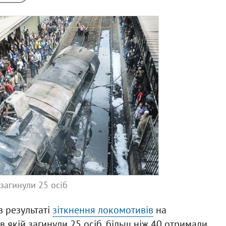
загинули 25 осіб
 в результаті
зіткнення локомотивів
на
 якій загинули 25 осіб, більш ніж 40 отримали