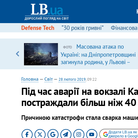
Defense Tech
“30 років гривні”
Фінансова
ою
Масована атака по
ФОТО
пЛА. Є
Україні: на Дніпропетровщині
лено)
загинула родина, у Львові –
удар по багатоповерхівках
(доповнюється)
Головна
—
Світ
—
28 лютого 2019
, 09:22
Під час аварії на вокзалі К
постраждали більш ніж 40
Причиною катастрофи стала сварка машин
Додати LB.ua як
джерело в Googl