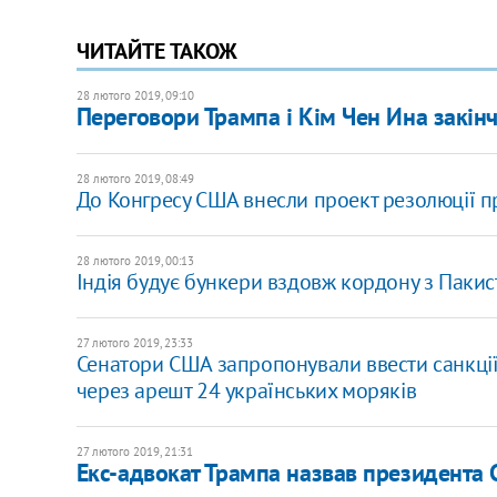
ЧИТАЙТЕ ТАКОЖ
28 лютого 2019, 09:10
Переговори Трампа і Кім Чен Ина закін
28 лютого 2019, 08:49
До Конгресу США внесли проект резолюції п
28 лютого 2019, 00:13
Індія будує бункери вздовж кордону з Паки
27 лютого 2019, 23:33
Сенатори США запропонували ввести санкці
через арешт 24 українських моряків
27 лютого 2019, 21:31
Екс-адвокат Трампа назвав президента 