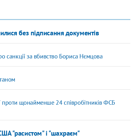
чилися без підписання документів
ро санкції за вбивство Бориса Нємцова
станом
ї проти щонайменше 24 співробітників ФСБ
США "расистом" і "шахраєм"