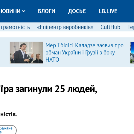
НОВИНИ
БЛОГИ
ДОСЬЄ
LB.LIVE
 грамотність
«Епіцентр виробників»
CultHub
Те
Мер Тбілісі Каладзе заявив про
обман України і Грузії з боку
НАТО
аїра загинули 25 людей,
істів.
 бажане
e