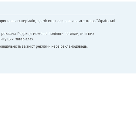
ристання матеріалів, що містять посилання на агентство "Українськi
х реклами. Редакція може не поділяти погляди, які в них
ні у цих матеріалах.
повідальність за зміст реклами несе рекламодавець.