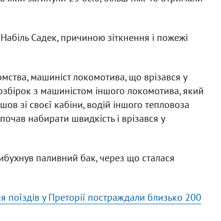
Набіль Садек, причиною зіткнення і пожежі
мства, машиніст локомотива, що врізався у
розбірок з машиністом іншого локомотива, який
шов зі своєї кабіни, водій іншого тепловоза
почав набирати швидкість і врізався у
вибухнув паливний бак, через що сталася
ня поїздів у Преторії постраждали близько 200