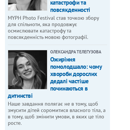
катастрофи та
повсякденності
MYPH Photo Festival став точкою збору
для спільноти, яка продовжує
осмислювати катастрофу та
повсякденність мовою фотографії.
ОЛЕКСАНДРА ТЕЛЕГУЗОВА
Ожиріння
помолодшало: чому
хвороби дорослих
дедалі частіше
починаються в
дитинстві
Наше завдання полягає не в тому, щоб
змусити дітей соромитися власного тіла, а
в тому, щоб змінити умови, в яких це тіло
росте.