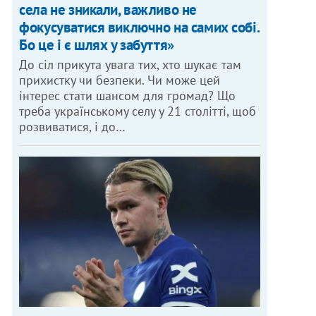
села не зникали, важливо не
фокусуватися виключно на самих собі.
Бо це і є шлях у забуття»
До сіл прикута увага тих, хто шукає там
прихистку чи безпеки. Чи може цей
інтерес стати шансом для громад? Що
треба українському селу у 21 столітті, щоб
розвиватися, і до…