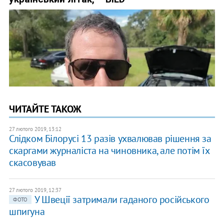
ЧИТАЙТЕ ТАКОЖ
27 лютого 2019, 13:12
Слідком Білорусі 13 разів ухвалював рішення за
скаргами журналіста на чиновника, але потім їх
скасовував
27 лютого 2019, 12:37
У Швеції затримали гаданого російського
ФОТО
шпигуна