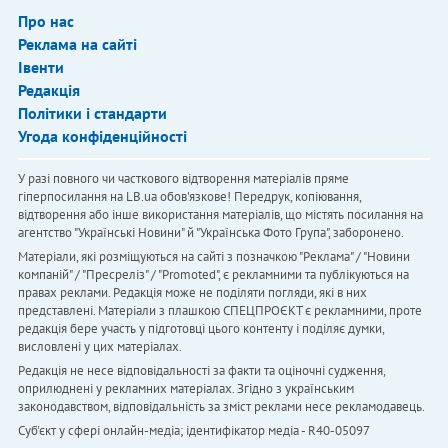
Про нас
Реклама на сайті
Івенти
Редакція
Політики і стандарти
Угода конфіденційності
У разі повного чи часткового відтворення матеріалів пряме
гіперпосилання на LB.ua обов'язкове! Передрук, копіювання,
відтворення або інше використання матеріалів, що містять посилання на
агентство "Українськi Новини" й "Українська Фото Група", заборонено.
Матеріали, які розміщуються на сайті з позначкою "Реклама" / "Новини
компаній" / "Пресреліз" / "Promoted", є рекламними та публікуються на
правах реклами. Редакція може не поділяти погляди, які в них
представлені. Матеріали з плашкою СПЕЦПРОЄКТ є рекламними, проте
редакція бере участь у підготовці цього контенту і поділяє думки,
висловлені у цих матеріалах.
Редакція не несе відповідальності за факти та оціночні судження,
оприлюднені у рекламних матеріалах. Згідно з українським
законодавством, відповідальність за зміст реклами несе рекламодавець.
Cуб'єкт у сфері онлайн-медіа; ідентифікатор медіа - R40-05097