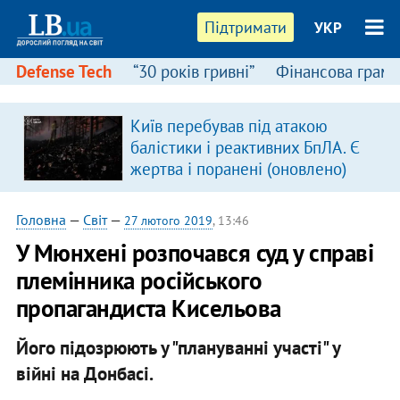
Підтримати
УКР
Defense Tech
“30 років гривні”
Фінансова грамо
Київ перебував під атакою
в
балістики і реактивних БпЛА. Є
жертва і поранені (оновлено)
Головна
—
Світ
—
27 лютого 2019
, 13:46
У Мюнхені розпочався суд у справі
племінника російського
пропагандиста Кисельова
Його підозрюють у "плануванні участі" у
війні на Донбасі.