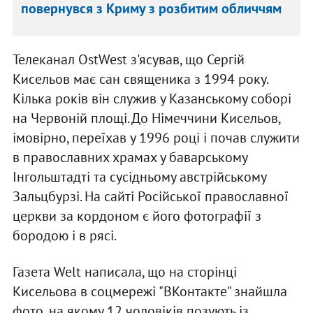
повернувся з Криму з розбитим обличчям
Телеканал OstWest з'ясував, що Сергій
Кисельов має сан священика з 1994 року.
Кілька років він служив у Казанському соборі
на Червоній площі. До Німеччини Кисельов,
імовірно, переїхав у 1996 році і почав служити
в православних храмах у баварському
Інгольштадті та сусідньому австрійському
Зальцбурзі. На сайті Російської православної
церкви за кордоном є його фотографії з
бородою і в рясі.
Газета Welt написала, що на сторінці
Кисельова в соцмережі "ВКонтакте" знайшла
фото, на якому 12 чоловіків позують із