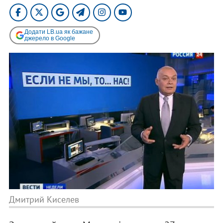
Додати LB.ua як бажане
джерело в Google
Дмитрий Киселев