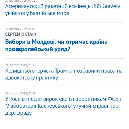
27 лютого 2019, 09:11
Американський ракетний есмінець USS Gravely
увійшов у Балтійське море
27 лютого 2019, 07:00
​СЕРГЕЙ ОСТАФ
Вибори в Молдові: чи отримає країна
проєвропейський уряд?
26 лютого 2019, 23:57
Колишнього юриста Трампа позбавили права на
адвокатську практику
26 лютого 2019, 21:28
У Росії винесли вирок екс-співробітникам ФСБ і
"Лабораторії Касперського" у гучній справі про
держзраду