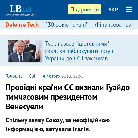
Підтримати
УКР
Defense Tech
“30 років гривні”
Фінансова грамо
Туск назвав "ідіотськими"
заклики заблокувати вступ
України до ЄС і закликав
припинити антиукраїнську
риторику
Головна
—
Світ
—
4 лютого 2019
, 12:55
Провідні країни ЄС визнали Гуайдо
тимчасовим президентом
Венесуели
Спільну заяву Союзу, за неофіційною
інформацією, ветувала Італія.