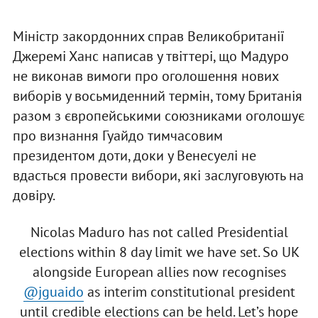
Міністр закордонних справ Великобританії
Джеремі Ханс написав у твіттері, що Мадуро
не виконав вимоги про оголошення нових
виборів у восьмиденний термін, тому Британія
разом з європейськими союзниками оголошує
про визнання Гуайдо тимчасовим
президентом доти, доки у Венесуелі не
вдасться провести вибори, які заслуговують на
довіру.
Nicolas Maduro has not called Presidential
elections within 8 day limit we have set. So UK
alongside European allies now recognises
@jguaido
as interim constitutional president
until credible elections can be held. Let’s hope