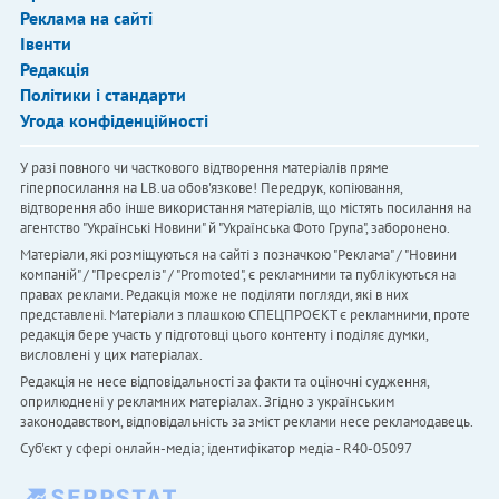
Реклама на сайті
Івенти
Редакція
Політики і стандарти
Угода конфіденційності
У разі повного чи часткового відтворення матеріалів пряме
гіперпосилання на LB.ua обов'язкове! Передрук, копіювання,
відтворення або інше використання матеріалів, що містять посилання на
агентство "Українськi Новини" й "Українська Фото Група", заборонено.
Матеріали, які розміщуються на сайті з позначкою "Реклама" / "Новини
компаній" / "Пресреліз" / "Promoted", є рекламними та публікуються на
правах реклами. Редакція може не поділяти погляди, які в них
представлені. Матеріали з плашкою СПЕЦПРОЄКТ є рекламними, проте
редакція бере участь у підготовці цього контенту і поділяє думки,
висловлені у цих матеріалах.
Редакція не несе відповідальності за факти та оціночні судження,
оприлюднені у рекламних матеріалах. Згідно з українським
законодавством, відповідальність за зміст реклами несе рекламодавець.
Cуб'єкт у сфері онлайн-медіа; ідентифікатор медіа - R40-05097