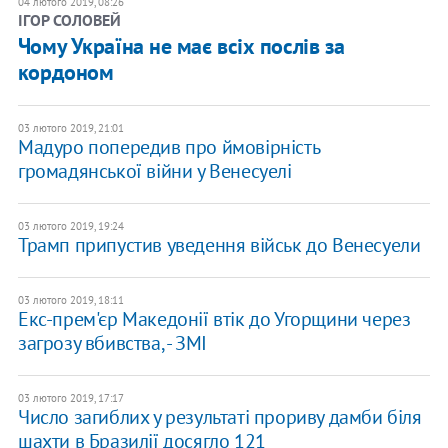
04 лютого 2019, 08:26
ІГОР СОЛОВЕЙ
Чому Україна не має всіх послів за
кордоном
03 лютого 2019, 21:01
Мадуро попередив про ймовірність
громадянської війни у Венесуелі
03 лютого 2019, 19:24
Трамп припустив уведення військ до Венесуели
03 лютого 2019, 18:11
Екс-прем'єр Македонії втік до Угорщини через
загрозу вбивства, - ЗМІ
03 лютого 2019, 17:17
Число загиблих у результаті прориву дамби біля
шахти в Бразилії досягло 121