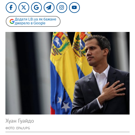
Додати LB.ua як бажане
джерело в Google
Хуан Гуайдо
ФОТО: EPA/UPG