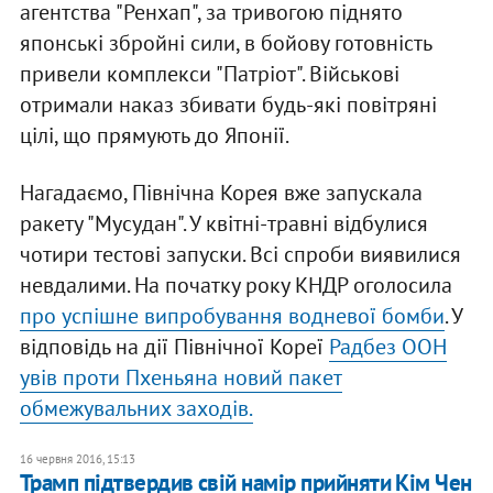
агентства "Ренхап", за тривогою піднято
японські збройні сили, в бойову готовність
привели комплекси "Патріот". Військові
отримали наказ збивати будь-які повітряні
цілі, що прямують до Японії.
Нагадаємо, Північна Корея вже запускала
ракету "Мусудан". У квітні-травні відбулися
чотири тестові запуски. Всі спроби виявилися
невдалими. На початку року КНДР оголосила
про успішне випробування водневої бомби
. У
відповідь на дії Північної Кореї
Радбез ООН
увів проти Пхеньяна новий пакет
обмежувальних заходів.
16 червня 2016, 15:13
Трамп підтвердив свій намір прийняти Кім Чен