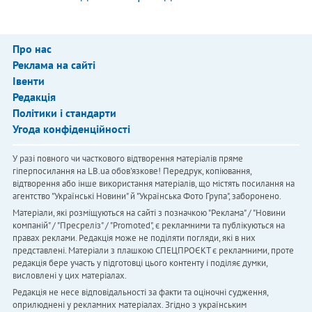
Про нас
Реклама на сайті
Івенти
Редакція
Політики і стандарти
Угода конфіденційності
У разі повного чи часткового відтворення матеріалів пряме
гіперпосилання на LB.ua обов'язкове! Передрук, копіювання,
відтворення або інше використання матеріалів, що містять посилання на
агентство "Українськi Новини" й "Українська Фото Група", заборонено.
Матеріали, які розміщуються на сайті з позначкою "Реклама" / "Новини
компаній" / "Пресреліз" / "Promoted", є рекламними та публікуються на
правах реклами. Редакція може не поділяти погляди, які в них
представлені. Матеріали з плашкою СПЕЦПРОЄКТ є рекламними, проте
редакція бере участь у підготовці цього контенту і поділяє думки,
висловлені у цих матеріалах.
Редакція не несе відповідальності за факти та оціночні судження,
оприлюднені у рекламних матеріалах. Згідно з українським