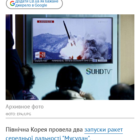
Додати LB.ua як бажане
джерело в Google
Архивное фото
ФОТО: EPA/UPG
Північна Корея провела два
запуски ракет
середньої дальності "Мусудан".