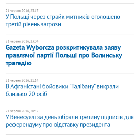
21 червня 2016, 23:17
У Польщі через страйк митників оголошено
третій рівень загрози
21 червня 2016, 23:04
Gazeta Wyborcza розкритикувала заяву
правлячої партії Польщі про Волинську
трагедію
21 червня 2016, 21:14
В Афганістані бойовики "Талібану" викрали
близько 20 осіб
21 червня 2016, 20:52
У Венесуелі за день зібрали третину підписів для
референдуму про відставку президента