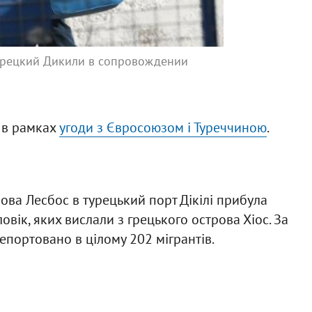
турецкий Дикили в сопровождении
в в рамках
угоди з Євросоюзом і Туреччиною
.
рова Лесбос в турецький порт Дікілі прибула
вік, яких вислали з грецького острова Хіос. За
депортовано в цілому 202 мігрантів.