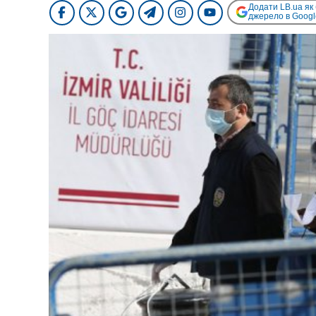
Додати LB.ua як
джерело в Googl