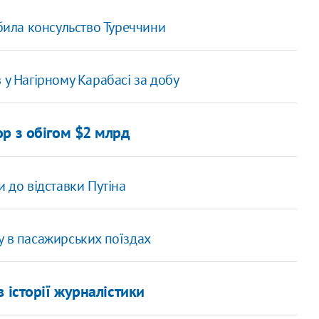
мбила консульство Туреччини
 у Нагірному Карабасі за добу
р з обігом $2 млрд
и до відставки Путіна
у в пасажирських поїздах
 історії журналістики