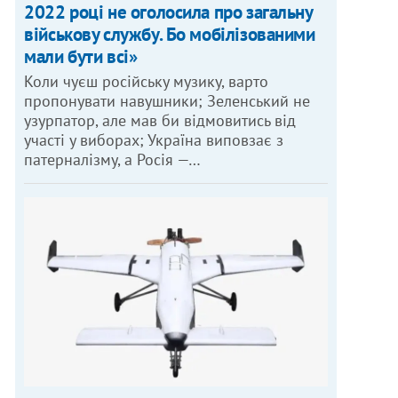
2022 році не оголосила про загальну
військову службу. Бо мобілізованими
мали бути всі»
Коли чуєш російську музику, варто
пропонувати навушники; Зеленський не
узурпатор, але мав би відмовитись від
участі у виборах; Україна виповзає з
патерналізму, а Росія —…