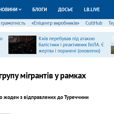
НОВИНИ
БЛОГИ
ДОСЬЄ
LB.LIVE
 грамотність
«Епіцентр виробників»
CultHub
Те
ро
Київ перебував під атакою
балістики і реактивних БпЛА. Є
жертва і поранені (оновлено)
групу мігрантів у рамках
о жоден з відправлених до Туреччини