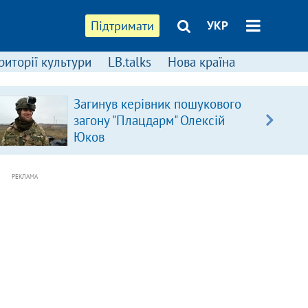
Підтримати
УКР
риторії культури
LB.talks
Нова країна
Загинув керівник пошукового
загону "Плацдарм" Олексій
Юков
РЕКЛАМА