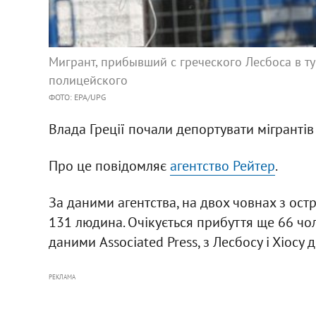
Мигрант, прибывший с греческого Лесбоса в 
полицейского
ФОТО: EPA/UPG
Влада Греції почали депортувати мігранті
Про це повідомляє
агентство Рейтер
.
За даними агентства, на двох човнах з ост
131 людина. Очікується прибуття ще 66 чоло
даними Associated Press, з Лесбосу і Хіосу 
РЕКЛАМА