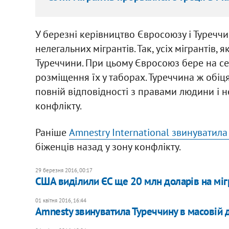
У березні керівництво Євросоюзу і Туречч
нелегальних мігрантів. Так, усіх мігрантів, 
Туреччини. При цьому Євросоюз бере на се
розміщення їх у таборах. Туреччина ж обі
повній відповідності з правами людини і н
конфлікту.
Раніше
Amnestry International звинуватила
біженців назад у зону конфлікту.
29 березня 2016, 00:17
США виділили ЄС ще 20 млн доларів на міг
01 квітня 2016, 16:44
Amnesty звинуватила Туреччину в масовій д