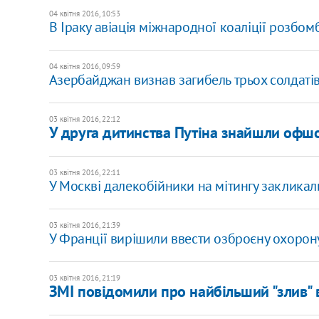
04 квітня 2016, 10:53
В Іраку авіація міжнародної коаліції розбо
04 квітня 2016, 09:59
Азербайджан визнав загибель трьох солдатів
03 квітня 2016, 22:12
У друга дитинства Путіна знайшли офшо
03 квітня 2016, 22:11
У Москві далекобійники на мітингу закликал
03 квітня 2016, 21:39
У Франції вирішили ввести озброєну охорон
03 квітня 2016, 21:19
ЗМІ повідомили про найбільший "злив" в