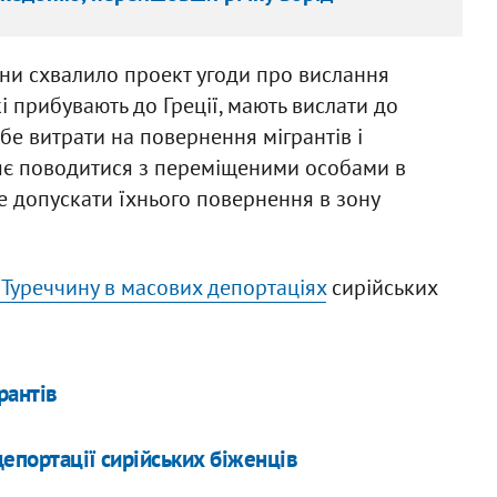
ини схвалило проект угоди про вислання
які прибувають до Греції, мають вислати до
бе витрати на повернення мігрантів і
цяє поводитися з переміщеними особами в
е допускати їхнього повернення в зону
 Туреччину в масових депортаціях
сирійських
рантів
епортації сирійських біженців