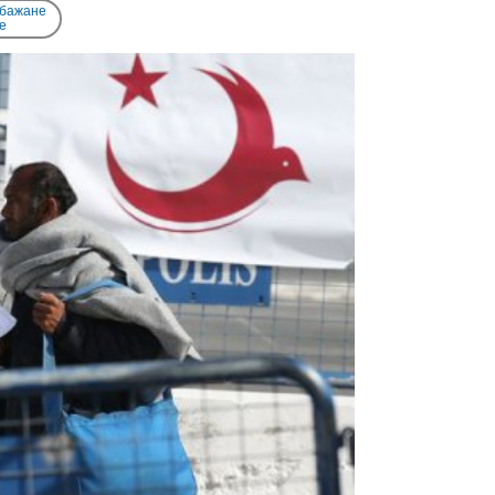
 бажане
e