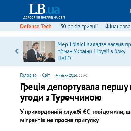
Defense Tech
“30 років гривні”
Фінансова
Мер Тбілісі Каладзе заявив п
уп
обман України і Грузії з боку
НАТО
ку
Головна
—
Світ
—
4 квітня 2016
, 11:42
Греція депортувала першу 
угоди з Туреччиною
У прикордонній службі ЄС повідомили, щ
мігрантів не просив притулку