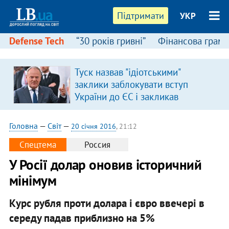
Підтримати
УКР
Defense Tech
“30 років гривні”
Фінансова грамо
Туск назвав "ідіотськими"
заклики заблокувати вступ
України до ЄС і закликав
припинити антиукраїнську
риторику
Головна
—
Світ
—
20 січня 2016
, 21:12
Спецтема
Россия
У Росії долар оновив історичний
мінімум
Курс рубля проти долара і євро ввечері в
середу падав приблизно на 5%