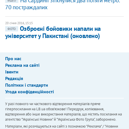
На Сардинії зіткнулися два потяги метро:
ВІДЕО
70 постраждалих
20 січня 2016, 15:15
Озброєні бойовики напали на
ФОТО
університет у Пакистані (оновлено)
Про нас
Реклама на сайті
Івенти
Редакція
Політики і стандарти
Угода конфіденційності
У разі повного чи часткового відтворення матеріалів пряме
гіперпосилання на LB.ua обов'язкове! Передрук, копіювання,
відтворення або інше використання матеріалів, що містять посилання на
агентство "Українськi Новини" й "Українська Фото Група", заборонено.
Матеріали, які розміщуються на сайті з позначкою "Реклама" / "Новини