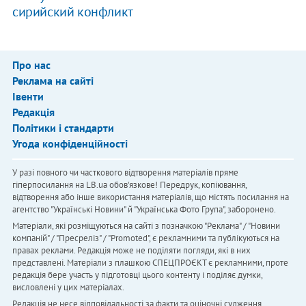
сирийский конфликт
Про нас
Реклама на сайті
Івенти
Редакція
Політики і стандарти
Угода конфіденційності
У разі повного чи часткового відтворення матеріалів пряме
гіперпосилання на LB.ua обов'язкове! Передрук, копіювання,
відтворення або інше використання матеріалів, що містять посилання на
агентство "Українськi Новини" й "Українська Фото Група", заборонено.
Матеріали, які розміщуються на сайті з позначкою "Реклама" / "Новини
компаній" / "Пресреліз" / "Promoted", є рекламними та публікуються на
правах реклами. Редакція може не поділяти погляди, які в них
представлені. Матеріали з плашкою СПЕЦПРОЄКТ є рекламними, проте
редакція бере участь у підготовці цього контенту і поділяє думки,
висловлені у цих матеріалах.
Редакція не несе відповідальності за факти та оціночні судження,