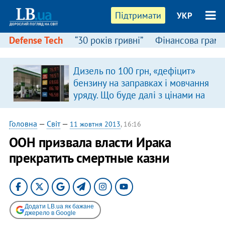
Підтримати
УКР
Defense Tech
“30 років гривні”
Фінансова грамо
Дизель по 100 грн, «дефіцит»
бензину на заправках і мовчання
уряду. Що буде далі з цінами на
пальне?
Головна
—
Світ
—
11 жовтня 2013
, 16:16
ООН призвала власти Ирака
прекратить смертные казни
Додати LB.ua як бажане
джерело в Google