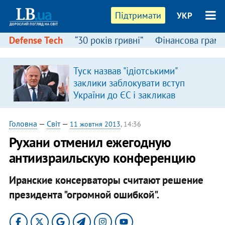
Підтримати
УКР
Defense Tech
“30 років гривні”
Фінансова грамо
Туск назвав "ідіотськими"
заклики заблокувати вступ
України до ЄС і закликав
припинити антиукраїнську
риторику
Головна
—
Світ
—
11 жовтня 2013
, 14:36
Рухани отменил ежегодную
антиизраильскую конференцию
Иранские консерваторы считают решение
президента "огромной ошибкой".