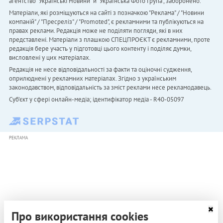
агентство "Українськi Новини" й "Українська Фото Група", заборонено.
Матеріали, які розміщуються на сайті з позначкою "Реклама" / "Новини
компаній" / "Пресреліз" / "Promoted", є рекламними та публікуються на
правах реклами. Редакція може не поділяти погляди, які в них
представлені. Матеріали з плашкою СПЕЦПРОЄКТ є рекламними, проте
редакція бере участь у підготовці цього контенту і поділяє думки,
висловлені у цих матеріалах.
Редакція не несе відповідальності за факти та оціночні судження,
оприлюднені у рекламних матеріалах. Згідно з українським
законодавством, відповідальність за зміст реклами несе рекламодавець.
Cуб'єкт у сфері онлайн-медіа; ідентифікатор медіа - R40-05097
РЕКЛАМА
Про використання cookies