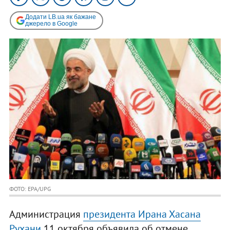
Додати LB.ua як бажане
джерело в Google
ФОТО: EPA/UPG
Администрация
президента Ирана Хасана
Рухани
11 октября объявила об отмене