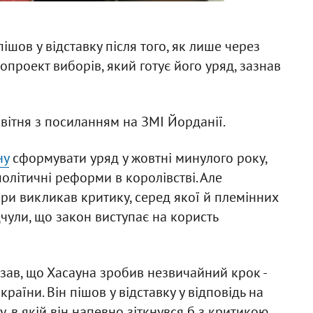
ішов у відставку після того, як лише через
опроект виборів, який готує його уряд, зазнав
квітня з посиланням на ЗМІ Йорданії.
ну
сформувати уряд у жовтні минулого року,
олітичні реформи в королівстві. Але
и викликав критику, серед якої й племінних
дчули, що закон виступає на користь
азав, що Хасауна зробив незвичайний крок -
раїни. Він пішов у відставку у відповідь на
 в якій він напевно зіткнувся б з критикою.