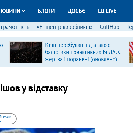
НОВИНИ
БЛОГИ
ДОСЬЄ
LB.LIVE
 грамотність
«Епіцентр виробників»
CultHub
Те
ро
Київ перебував під атакою
балістики і реактивних БпЛА. Є
жертва і поранені (оновлено)
ішов у відставку
 бажане
e