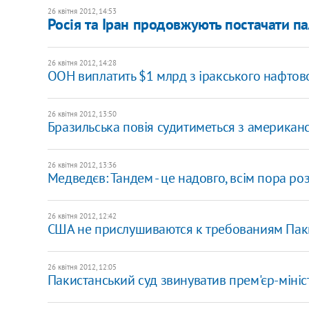
26 квітня 2012, 14:53
Росія та Іран продовжують постачати па
26 квітня 2012, 14:28
ООН виплатить $1 млрд з іракського нафтов
26 квітня 2012, 13:50
Бразильська повія судитиметься з американ
26 квітня 2012, 13:36
Медведєв: Тандем - це надовго, всім пора ро
26 квітня 2012, 12:42
США не прислушиваются к требованиям Пак
26 квітня 2012, 12:05
​Пакистанський суд звинуватив прем'єр-мініс