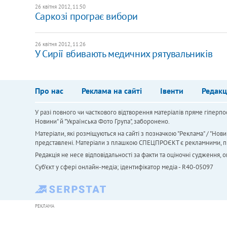
26 квітня 2012, 11:50
Саркозі програє вибори
26 квітня 2012, 11:26
У Сирії вбивають медичних рятувальників
Про нас
Реклама на сайті
Івенти
Редакц
У разі повного чи часткового відтворення матеріалів пряме гіперпо
Новини" й "Українська Фото Група", заборонено.
Матеріали, які розміщуються на сайті з позначкою "Реклама" / "Нови
представлені. Матеріали з плашкою СПЕЦПРОЄКТ є рекламними, проте
Редакція не несе відповідальності за факти та оціночні судження,
Cуб'єкт у сфері онлайн-медіа; ідентифікатор медіа - R40-05097
РЕКЛАМА