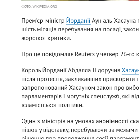
ФОТО: WIKIPEDIA.ORG
Прем'єр-міністр
Йорданії
Аун аль-Хасауна п
шість місяців перебування на посаді, закон
жорсткої критики.
Про це повідомляє Reuters у четвер 26-го 
Король Йорданії Абдалла II доручив
Хасау
після протестів, закликавших прискорити п
запропонований Хасауном закон про вибор
парламентарів і могутніх спецслужб, які ві
ісламістської політики.
Один з міністрів на умовах анонімності ск
пішов у відставку, перебуваючи за межами к
рішення про продовження сесії парламенту,