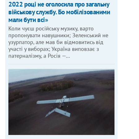
2022 році не оголосила про загальну
військову службу. Бо мобілізованими
мали бути всі»
Коли чуєш російську музику, варто
пропонувати навушники; Зеленський не
узурпатор, але мав би відмовитись від
участі у виборах; Україна виповзає з
патерналізму, а Росія —…