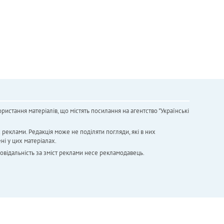
ристання матеріалів, що містять посилання на агентство "Українськi
х реклами. Редакція може не поділяти погляди, які в них
ні у цих матеріалах.
повідальність за зміст реклами несе рекламодавець.