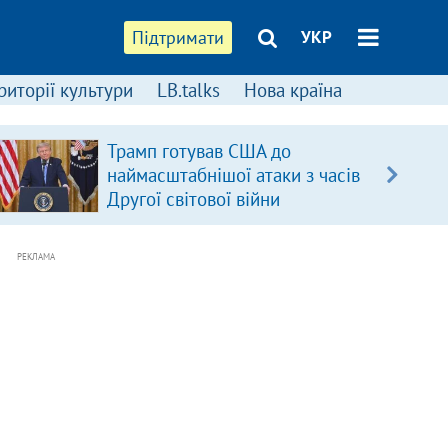
Підтримати
УКР
риторії культури
LB.talks
Нова країна
Трамп готував США до
наймасштабнішої атаки з часів
Другої світової війни
РЕКЛАМА