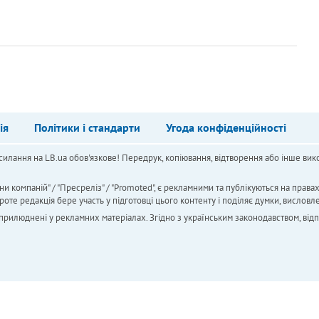
ія
Політики і стандарти
Угода конфіденційності
силання на LB.ua обов'язкове! Передрук, копіювання, відтворення або інше вико
ни компаній" / "Пресреліз" / "Promoted", є рекламними та публікуються на права
 редакція бере участь у підготовці цього контенту і поділяє думки, висловле
 оприлюднені у рекламних матеріалах. Згідно з українським законодавством, від