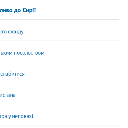
ливо до Сирії
ого фонду
ським посольством
зслабитися
истана
тра у неповазі