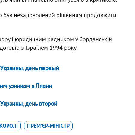
стр був незадоволений рішенням продовжити
вору і юридичним радником у йорданській
оговір з Ізраїлем 1994 року.
 Украины, день первый
им узникам в Ливии
Украины, день второй
КОРОЛІ
ПРЕМ'ЄР-МІНІСТР