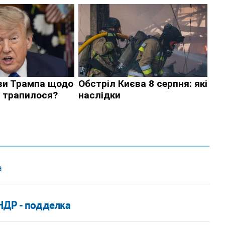
а
НДР - подделка