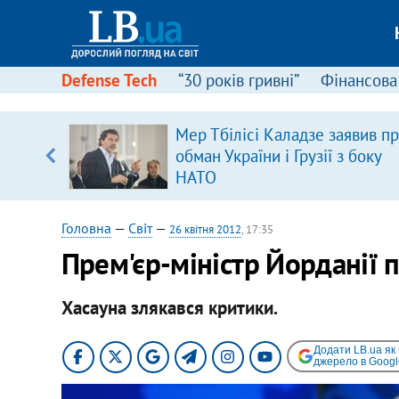
Defense Tech
“30 років гривні”
Фінансова
Мер Тбілісі Каладзе заявив п
, є
обман України і Грузії з боку
НАТО
Головна
—
Світ
—
26 квітня 2012
, 17:35
Прем'єр-міністр Йорданії п
Хасауна злякався критики.
Додати LB.ua як
джерело в Googl