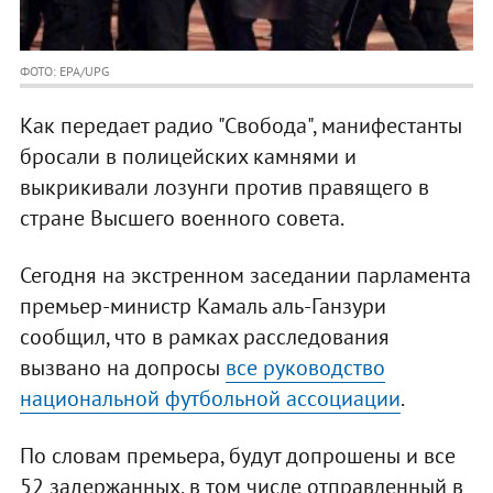
ФОТО: EPA/UPG
Как передает радио "Свобода", манифестанты
бросали в полицейских камнями и
выкрикивали лозунги против правящего в
стране Высшего военного совета.
Сегодня на экстренном заседании парламента
премьер-министр Камаль аль-Ганзури
сообщил, что в рамках расследования
вызвано на допросы
все руководство
национальной футбольной ассоциации
.
По словам премьера, будут допрошены и все
52 задержанных, в том числе отправленный в