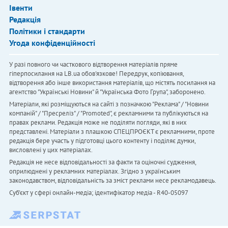
Івенти
Редакція
Політики і стандарти
Угода конфіденційності
У разі повного чи часткового відтворення матеріалів пряме
гіперпосилання на LB.ua обов'язкове! Передрук, копіювання,
відтворення або інше використання матеріалів, що містять посилання на
агентство "Українськi Новини" й "Українська Фото Група", заборонено.
Матеріали, які розміщуються на сайті з позначкою "Реклама" / "Новини
компаній" / "Пресреліз" / "Promoted", є рекламними та публікуються на
правах реклами. Редакція може не поділяти погляди, які в них
представлені. Матеріали з плашкою СПЕЦПРОЄКТ є рекламними, проте
редакція бере участь у підготовці цього контенту і поділяє думки,
висловлені у цих матеріалах.
Редакція не несе відповідальності за факти та оціночні судження,
оприлюднені у рекламних матеріалах. Згідно з українським
законодавством, відповідальність за зміст реклами несе рекламодавець.
Cуб'єкт у сфері онлайн-медіа; ідентифікатор медіа - R40-05097