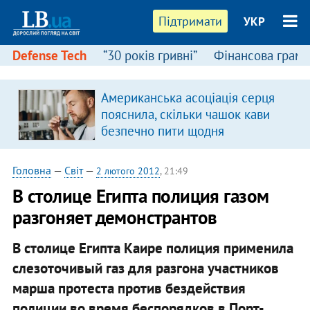
Підтримати
УКР
Defense Tech
“30 років гривні”
Фінансова грамо
Американська асоціація серця
пояснила, скільки чашок кави
безпечно пити щодня
Головна
—
Світ
—
2 лютого 2012
, 21:49
В столице Египта полиция газом
разгоняет демонстрантов
В столице Египта Каире полиция применила
слезоточивый газ для разгона участников
марша протеста против бездействия
полиции во время беспорядков в Порт-