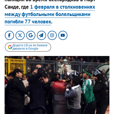
Саиде, где
1 февраля в столкновениях
между футбольными болельщиками
погибли 77 человек
.
Додати LB.ua як бажане
джерело в Google