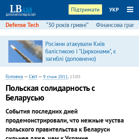
Підтримати
УКР
Defense Tech
“30 років гривні”
Фінансова грамо
Росіяни атакували Київ
балістикою і "Цирконами", є
загиблі (доповнено)
Головна
—
Світ
—
9 січня 2011
, 13:05
Польская солидарность с
Беларусью
События последних дней
продемонстрировали, что нежные чуства
польского правительства к Беларуси
сильнее даже, чем к Украине.