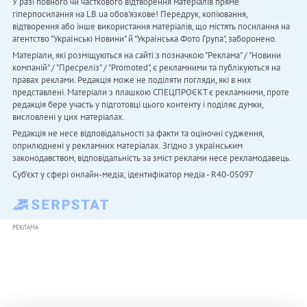
У разі повного чи часткового відтворення матеріалів пряме
гіперпосилання на LB.ua обов'язкове! Передрук, копіювання,
відтворення або інше використання матеріалів, що містять посилання на
агентство "Українськi Новини" й "Українська Фото Група", заборонено.
Матеріали, які розміщуються на сайті з позначкою "Реклама" / "Новини
компаній" / "Пресреліз" / "Promoted", є рекламними та публікуються на
правах реклами. Редакція може не поділяти погляди, які в них
представлені. Матеріали з плашкою СПЕЦПРОЄКТ є рекламними, проте
редакція бере участь у підготовці цього контенту і поділяє думки,
висловлені у цих матеріалах.
Редакція не несе відповідальності за факти та оціночні судження,
оприлюднені у рекламних матеріалах. Згідно з українським
законодавством, відповідальність за зміст реклами несе рекламодавець.
Cуб'єкт у сфері онлайн-медіа; ідентифікатор медіа - R40-05097
РЕКЛАМА