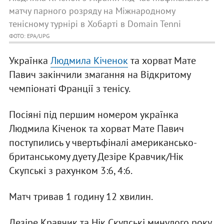
матчу парного розряду на Міжнародному
тенісному турнірі в Хобарті в Domain Tenni
ФОТО: EPA/UPG
Українка
Людмила Кіченок
та хорват Мате
Павич закінчили змагання на Відкритому
чемпіонаті Франції з тенісу.
Посіяні під першим номером українка
Людмила Кіченок та хорват Мате Павич
поступились у чвертьфіналі американсько-
британському дуету Дезіре Кравчик/Нік
Скупські з рахунком 3:6, 4:6.
Матч тривав 1 годину 12 хвилин.
Дезіре Кравчик та Нік Скупські минулого року