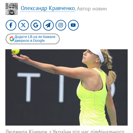
Олександр Кравченко
, Автор новин
Додати LB.ua як бажане
джерело в Google
Людмила Кіченок з України під час півфінального