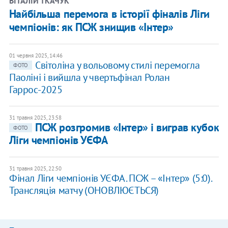
ВІТАЛІЙ ТКАЧУК
Найбільша перемога в історії фіналів Ліги
чемпіонів: як ПСЖ знищив «Інтер»
01 червня 2025, 14:46
Світоліна у вольовому стилі перемогла
ФОТО
Паоліні і вийшла у чвертьфінал Ролан
Гаррос-2025
31 травня 2025, 23:58
ПСЖ розгромив «Інтер» і виграв кубок
ФОТО
Ліги чемпіонів УЄФА
31 травня 2025, 22:50
Фінал Ліги чемпіонів УЄФА. ПСЖ – «Інтер» (5:0).
Трансляція матчу (ОНОВЛЮЄТЬСЯ)