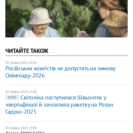
ЧИТАЙТЕ ТАКОЖ
03 червня 2025, 20:14
Російських хокеїстів не допустять на зимову
Олімпіаду-2026
03 червня 2025, 17:08
Світоліна поступилася Швьонтек у
ФОТО
чвертьфіналі й зачохлила ракетку на Ролан
Гаррос-2025
03 червня 2025, 13:00