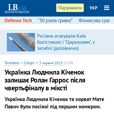
Підтримати
УКР
Defense Tech
“30 років гривні”
Фінансова грамо
Росіяни атакували Київ
балістикою і "Цирконами", є
загиблі (доповнено)
Головна
—
Спорт
—
3 червня 2025
, 21:50
Українка Людмила Кіченок
залишає Ролан Гаррос після
чвертьфіналу в міксті
Українка Людмила Кіченок та хорват Мате
Павич були посіяні під першим номером.