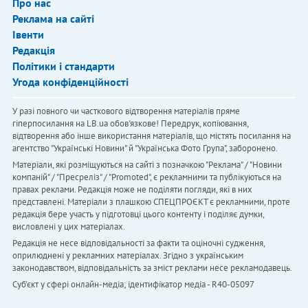
Про нас
Реклама на сайті
Івенти
Редакція
Політики і стандарти
Угода конфіденційності
У разі повного чи часткового відтворення матеріалів пряме
гіперпосилання на LB.ua обов'язкове! Передрук, копіювання,
відтворення або інше використання матеріалів, що містять посилання на
агентство "Українськi Новини" й "Українська Фото Група", заборонено.
Матеріали, які розміщуються на сайті з позначкою "Реклама" / "Новини
компаній" / "Пресреліз" / "Promoted", є рекламними та публікуються на
правах реклами. Редакція може не поділяти погляди, які в них
представлені. Матеріали з плашкою СПЕЦПРОЄКТ є рекламними, проте
редакція бере участь у підготовці цього контенту і поділяє думки,
висловлені у цих матеріалах.
Редакція не несе відповідальності за факти та оціночні судження,
оприлюднені у рекламних матеріалах. Згідно з українським
законодавством, відповідальність за зміст реклами несе рекламодавець.
Cуб'єкт у сфері онлайн-медіа; ідентифікатор медіа - R40-05097