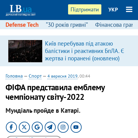
Підтримати
УКР
Defense Tech
“30 років гривні”
Фінансова грамо
Київ перебував під атакою
в
балістики і реактивних БпЛА. Є
жертва і поранені (оновлено)
Головна
—
Спорт
—
4 вересня 2019
, 00:44
ФІФА представила емблему
чемпіонату світу-2022
Мундіаль пройде в Катарі.