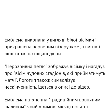
Емблема виконана у вигляді білої вісімки і
прикрашена червоним візерунком, а вигнуті
лінії схожі на піщані дюни.
"Нерозривна петля" зображує вісімку і нагадує
про "вісім чудових стадіонів, які прийматимуть
матчі". Логотип також символізує
нескінченність, ідеться в описі до відео.
Емблема натхненна "традиційним вовняним
шаликом", який у зимові місяці носять в