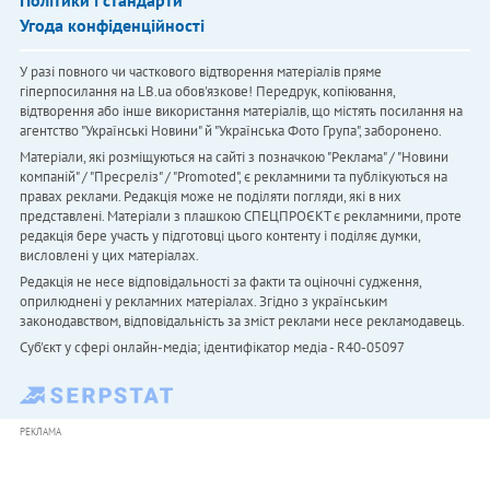
Угода конфіденційності
У разі повного чи часткового відтворення матеріалів пряме
гіперпосилання на LB.ua обов'язкове! Передрук, копіювання,
відтворення або інше використання матеріалів, що містять посилання на
агентство "Українськi Новини" й "Українська Фото Група", заборонено.
Матеріали, які розміщуються на сайті з позначкою "Реклама" / "Новини
компаній" / "Пресреліз" / "Promoted", є рекламними та публікуються на
правах реклами. Редакція може не поділяти погляди, які в них
представлені. Матеріали з плашкою СПЕЦПРОЄКТ є рекламними, проте
редакція бере участь у підготовці цього контенту і поділяє думки,
висловлені у цих матеріалах.
Редакція не несе відповідальності за факти та оціночні судження,
оприлюднені у рекламних матеріалах. Згідно з українським
законодавством, відповідальність за зміст реклами несе рекламодавець.
Cуб'єкт у сфері онлайн-медіа; ідентифікатор медіа - R40-05097
РЕКЛАМА