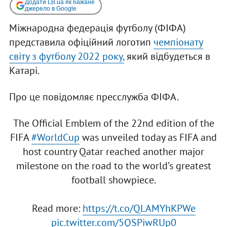
Додати LB.ua як бажане
джерело в Google
Міжнародна федерація футболу (ФІФА)
представила офіційний логотип
чемпіонату
світу з футболу 2022 року,
який відбудеться в
Катарі.
Про це повідомляє пресслужба ФІФА.
The Official Emblem of the 22nd edition of the
FIFA
#WorldCup
was unveiled today as FIFA and
host country Qatar reached another major
milestone on the road to the world’s greatest
football showpiece.
Read more:
https://t.co/QLAMYhKPWe
pic.twitter.com/5QSPiwRUp0