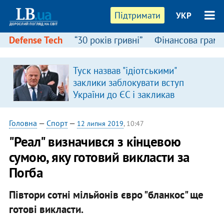
Підтримати
УКР
Defense Tech
“30 років гривні”
Фінансова грамо
Туск назвав "ідіотськими"
заклики заблокувати вступ
України до ЄС і закликав
припинити антиукраїнську
риторику
Головна
—
Спорт
—
12 липня 2019
, 10:47
"Реал" визначився з кінцевою
сумою, яку готовий викласти за
Погба
Півтори сотні мільйонів євро "бланкос" ще
готові викласти.