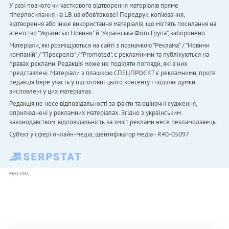
У разі повного чи часткового відтворення матеріалів пряме
гіперпосилання на LB.ua обов'язкове! Передрук, копіювання,
відтворення або інше використання матеріалів, що містять посилання на
агентство "Українськi Новини" й "Українська Фото Група", заборонено.
Матеріали, які розміщуються на сайті з позначкою "Реклама" / "Новини
компаній" / "Пресреліз" / "Promoted", є рекламними та публікуються на
правах реклами. Редакція може не поділяти погляди, які в них
представлені. Матеріали з плашкою СПЕЦПРОЄКТ є рекламними, проте
редакція бере участь у підготовці цього контенту і поділяє думки,
висловлені у цих матеріалах.
Редакція не несе відповідальності за факти та оціночні судження,
оприлюднені у рекламних матеріалах. Згідно з українським
законодавством, відповідальність за зміст реклами несе рекламодавець.
Cуб'єкт у сфері онлайн-медіа; ідентифікатор медіа - R40-05097
РЕКЛАМА