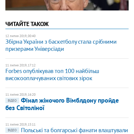
ЧИТАЙТЕ ТАКОЖ
12 липня 2019, 00:40
Збірна України з баскетболу стала срібними
призерами Універсіади
11 липня 2019, 17:12
Forbes опублікував топ 100 найбільш
високооплачуваних світових зірок
11 липня 2019, 16:20
Фінал жіночого Вімблдону пройде
ВІДЕО
без Світоліної
11 липня 2019, 15:11
Польські та болгарські фанати влаштували
ВІДЕО