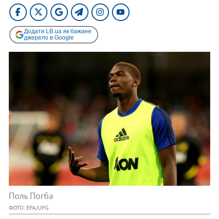
Додати LB.ua як бажане
джерело в Google
Поль Погба
ФОТО: EPA/UPG