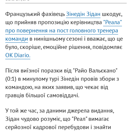
Французький фахівець
Зінедін Зідан
шкодує,
що прийняв пропозицію керівництва
"Реала"
про повернення на пост головного тренера
команди
в нинішньому сезоні і вважає, що це
було, скоріше, емоційне рішення, повідомляє
OK Diario.
Після виїзної поразки від "Райо Вальєкано"
(0:1) в минулому турі Зінедін провів збори з
командою, на яких заявив, що чекає від
гравців більшої самовіддачі.
У той же час, за даними джерела видання,
Зідан чудово розуміє, що "Реал" вимагає
серйозної кадрової перебудови і знайти