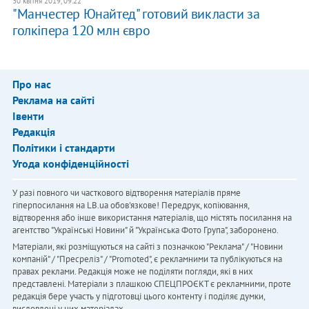
30 квітня 2019, 09:22
"Манчестер Юнайтед" готовий викласти за
голкіпера 120 млн євро
Про нас
Реклама на сайті
Івенти
Редакція
Політики і стандарти
Угода конфіденційності
У разі повного чи часткового відтворення матеріалів пряме
гіперпосилання на LB.ua обов'язкове! Передрук, копіювання,
відтворення або інше використання матеріалів, що містять посилання на
агентство "Українськi Новини" й "Українська Фото Група", заборонено.
Матеріали, які розміщуються на сайті з позначкою "Реклама" / "Новини
компаній" / "Пресреліз" / "Promoted", є рекламними та публікуються на
правах реклами. Редакція може не поділяти погляди, які в них
представлені. Матеріали з плашкою СПЕЦПРОЄКТ є рекламними, проте
редакція бере участь у підготовці цього контенту і поділяє думки,
висловлені у цих матеріалах.