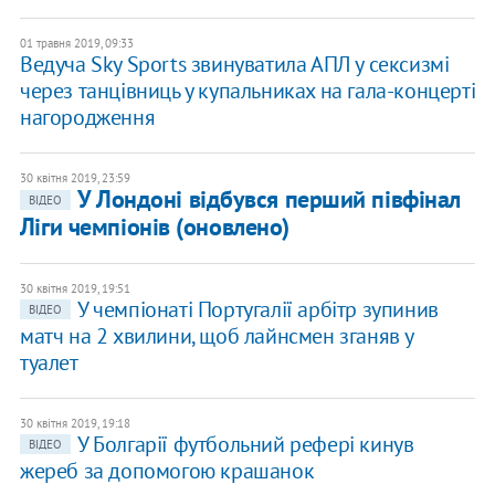
01 травня 2019, 09:33
Ведуча Sky Sports звинуватила АПЛ у сексизмі
через танцівниць у купальниках на гала-концерті
нагородження
30 квітня 2019, 23:59
У Лондоні відбувся перший півфінал
ВІДЕО
Ліги чемпіонів (оновлено)
30 квітня 2019, 19:51
У чемпіонаті Португалії арбітр зупинив
ВІДЕО
матч на 2 хвилини, щоб лайнсмен зганяв у
туалет
30 квітня 2019, 19:18
У Болгарії футбольний рефері кинув
ВІДЕО
жереб за допомогою крашанок