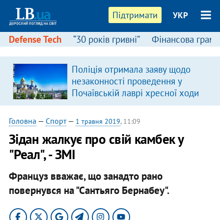
Підтримати
УКР
Defense Tech
“30 років гривні”
Фінансова грамо
:
Поліція отримала заяву щодо
незаконності проведення у
Почаївській лаврі хресної ходи
Головна
—
Спорт
—
1 травня 2019
, 11:09
Зідан жалкує про свій камбек у
"Реал", - ЗМІ
Француз вважає, що занадто рано
повернувся на "Сантьяго Бернабеу".