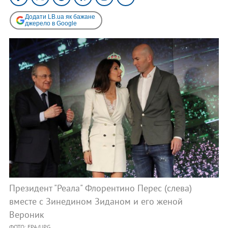
Додати LB.ua як бажане
джерело в Google
Президент "Реала" Флорентино Перес (слева)
вместе с Зинедином Зиданом и его женой
Вероник
ФОТО: EPA/UPG