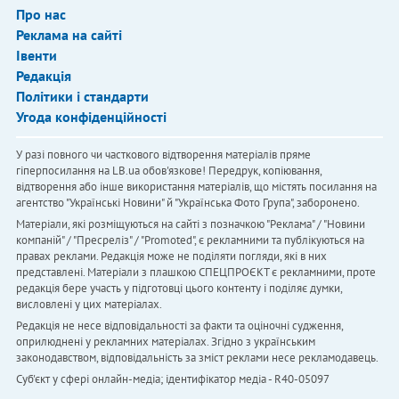
Про нас
Реклама на сайті
Івенти
Редакція
Політики і стандарти
Угода конфіденційності
У разі повного чи часткового відтворення матеріалів пряме
гіперпосилання на LB.ua обов'язкове! Передрук, копіювання,
відтворення або інше використання матеріалів, що містять посилання на
агентство "Українськi Новини" й "Українська Фото Група", заборонено.
Матеріали, які розміщуються на сайті з позначкою "Реклама" / "Новини
компаній" / "Пресреліз" / "Promoted", є рекламними та публікуються на
правах реклами. Редакція може не поділяти погляди, які в них
представлені. Матеріали з плашкою СПЕЦПРОЄКТ є рекламними, проте
редакція бере участь у підготовці цього контенту і поділяє думки,
висловлені у цих матеріалах.
Редакція не несе відповідальності за факти та оціночні судження,
оприлюднені у рекламних матеріалах. Згідно з українським
законодавством, відповідальність за зміст реклами несе рекламодавець.
Cуб'єкт у сфері онлайн-медіа; ідентифікатор медіа - R40-05097