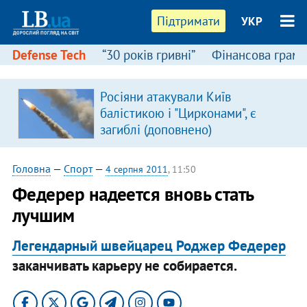
Підтримати
УКР
Defense Tech
“30 років гривні”
Фінансова грамо
Росіяни атакували Київ
балістикою і "Цирконами", є
загиблі (доповнено)
Головна
—
Спорт
—
4 серпня 2011
, 11:50
Федерер надеется вновь стать
лучшим
Легендарный швейцарец Роджер Федерер
заканчивать карьеру не собирается.