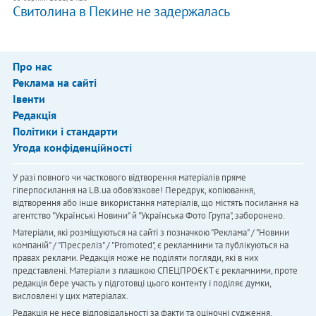
Свитолина в Пекине не задержалась
Про нас
Реклама на сайті
Івенти
Редакція
Політики і стандарти
Угода конфіденційності
У разі повного чи часткового відтворення матеріалів пряме
гіперпосилання на LB.ua обов'язкове! Передрук, копіювання,
відтворення або інше використання матеріалів, що містять посилання на
агентство "Українськi Новини" й "Українська Фото Група", заборонено.
Матеріали, які розміщуються на сайті з позначкою "Реклама" / "Новини
компаній" / "Пресреліз" / "Promoted", є рекламними та публікуються на
правах реклами. Редакція може не поділяти погляди, які в них
представлені. Матеріали з плашкою СПЕЦПРОЄКТ є рекламними, проте
редакція бере участь у підготовці цього контенту і поділяє думки,
висловлені у цих матеріалах.
Редакція не несе відповідальності за факти та оціночні судження,