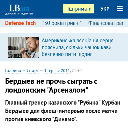
Підтримати
УКР
Defense Tech
“30 років гривні”
Фінансова грамо
Американська асоціація серця
в
пояснила, скільки чашок кави
безпечно пити щодня
Головна
—
Спорт
—
3 серпня 2011
, 21:50
Бердыев не прочь сыграть с
лондонским "Арсеналом"
Главный тренер казанского "Рубина" Курбан
Бердыев дал флеш-интервью после матча
против киевского "Динамо".