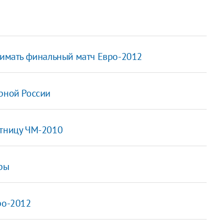
инимать финальный матч Евро-2012
орной России
стницу ЧМ-2010
фры
ро-2012