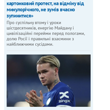
картонковий протест, на відміну від
минулорічного, не зумів вчасно
зупинитися»
Про суспільну втому і уроки
шістдесятників, енергію Майдану і
цивілізаційні перейми перед пологами,
долю Росії і правильні взаємини з
найближчими сусідами.