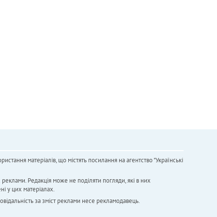
ристання матеріалів, що містять посилання на агентство "Українськi
х реклами. Редакція може не поділяти погляди, які в них
ні у цих матеріалах.
повідальність за зміст реклами несе рекламодавець.