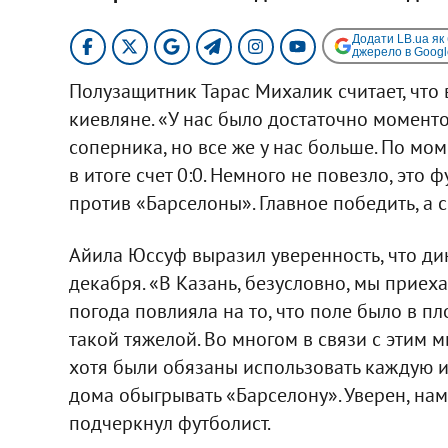
Додати LB.ua як
джерело в Googl
Полузащитник Тарас Михалик считает, что 
киевляне. «У нас было достаточно моментов
соперника, но все же у нас больше. По м
в итоге счет 0:0. Немного не повезло, это 
против «Барселоны». Главное победить, а с 
Айила Юссуф выразил уверенность, что ди
декабря. «В Казань, безусловно, мы приех
погода повлияла на то, что поле было в пл
такой тяжелой. Во многом в связи с этим 
хотя были обязаны использовать каждую из
дома обыгрывать «Барселону». Уверен, нам 
подчеркнул футболист.