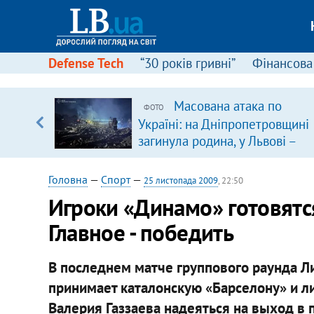
Defense Tech
“30 років гривні”
Фінансова
вив про
Масована атака по
ФОТО
боку
Україні: на Дніпропетровщині
загинула родина, у Львові –
удар по багатоповерхівках
(доповнюється)
Головна
—
Спорт
—
25 листопада 2009
, 22:50
Игроки «Динамо» готовятся
Главное - победить
В последнем матче группового раунда Л
принимает каталонскую «Барселону» и л
Валерия Газзаева надеяться на выход в 