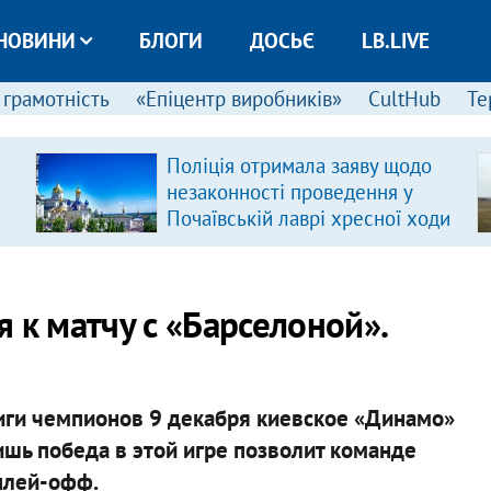
НОВИНИ
БЛОГИ
ДОСЬЄ
LB.LIVE
 грамотність
«Епіцентр виробників»
CultHub
Те
Поліція отримала заяву щодо
незаконності проведення у
Почаївській лаврі хресної ходи
 к матчу с «Барселоной».
иги чемпионов 9 декабря киевское «Динамо»
ишь победа в этой игре позволит команде
плей-офф.