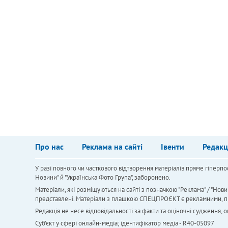
Про нас
Реклама на сайті
Івенти
Редакц
У разі повного чи часткового відтворення матеріалів пряме гіперпо
Новини" й "Українська Фото Група", заборонено.
Матеріали, які розміщуються на сайті з позначкою "Реклама" / "Нови
представлені. Матеріали з плашкою СПЕЦПРОЄКТ є рекламними, проте
Редакція не несе відповідальності за факти та оціночні судження,
Cуб'єкт у сфері онлайн-медіа; ідентифікатор медіа - R40-05097