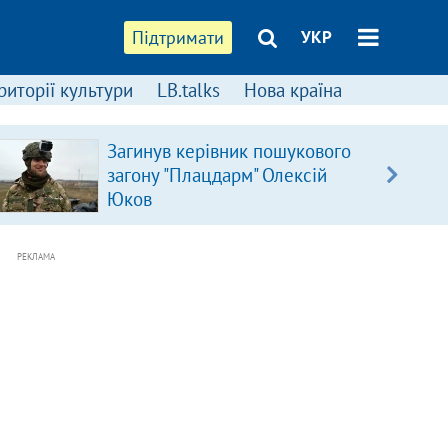
Підтримати
УКР
риторії культури
LB.talks
Нова країна
Загинув керівник пошукового
загону "Плацдарм" Олексій
Юков
РЕКЛАМА