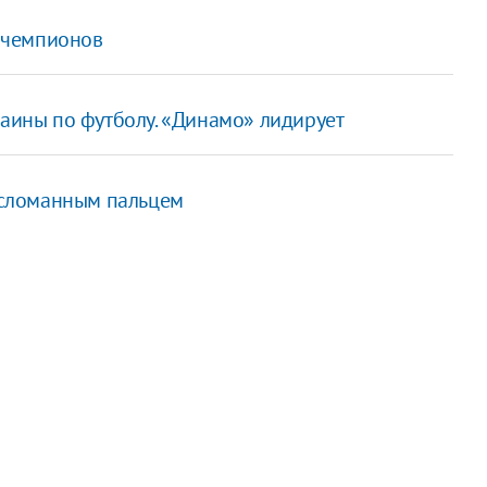
е чемпионов
раины по футболу. «Динамо» лидирует
о сломанным пальцем