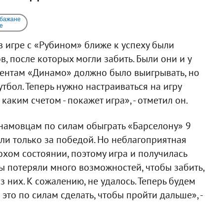
 бажане
e
в игре с «Рубином» ближе к успеху были
, после которых могли забить. Были они и у
оментам «Динамо» должно было выигрывать, но
футбол. Теперь нужно настраиваться на игру
каким счетом - покажет игра», - отметил он.
намовцам по силам обыграть «Барселону» 9
али только за победой. Но неблагоприятная
охом состоянии, поэтому игра и получилась
мы потеряли много возможностей, чтобы забить,
 них. К сожалению, не удалось. Теперь будем
это по силам сделать, чтобы пройти дальше», -