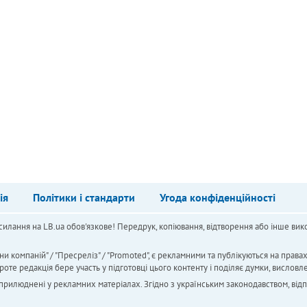
ія
Політики і стандарти
Угода конфіденційності
силання на LB.ua обов'язкове! Передрук, копіювання, відтворення або інше вико
ни компаній" / "Пресреліз" / "Promoted", є рекламними та публікуються на права
 редакція бере участь у підготовці цього контенту і поділяє думки, висловле
 оприлюднені у рекламних матеріалах. Згідно з українським законодавством, від