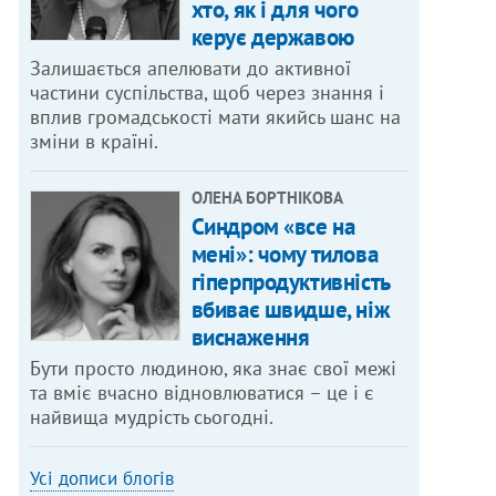
хто, як і для чого
керує державою
Залишається апелювати до активної
частини суспільства, щоб через знання і
вплив громадськості мати якийсь шанс на
зміни в країні.
ОЛЕНА БОРТНІКОВА
Синдром «все на
мені»: чому тилова
гіперпродуктивність
вбиває швидше, ніж
виснаження
Бути просто людиною, яка знає свої межі
та вміє вчасно відновлюватися – це і є
найвища мудрість сьогодні.
Усі дописи блогів