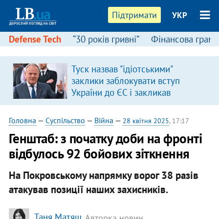
Підтримати
УКР
Defense Tech
“30 років гривні”
Фінансова грамо
Туск назвав "ідіотськими"
заклики заблокувати вступ
України до ЄС і закликав
припинити антиукраїнську
риторику
Головна
—
Суспільство
—
Війна
—
28 квітня 2025
, 17:17
Генштаб: з початку доби на фронті
відбулось 92 бойових зіткнення
На Покровському напрямку ворог 38 разів
атакував позиції наших захисників.
Таня Матяш
, Авторка новин