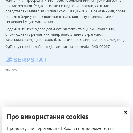
компаній" / "Пресреліз" / "Promoted", є рекламними та публікуються на
правах реклами. Редакція може не поділяти погляди, які в них
представлені. Матеріали з плашкою СПЕЦПРОЄКТ є рекламними, проте
редакція бере участь у підготовці цього контенту і поділяє думки,
висловлені у цих матеріалах.
Редакція не несе відповідальності за факти та оціночні судження,
оприлюднені у рекламних матеріалах. Згідно з українським
законодавством, відповідальність за зміст реклами несе рекламодавець.
Cуб'єкт у сфері онлайн-медіа; ідентифікатор медіа - R40-05097
РЕКЛАМА
Про використання cookies
Продовжуючи переглядати LB.ua ви підтверджуєте, що