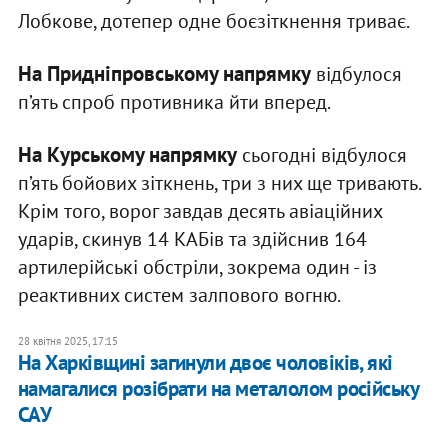
Лобкове, дотепер одне боєзіткнення триває.
На Придніпровському напрямку
відбулося
п’ять спроб противника йти вперед.
На Курському напрямку
сьогодні відбулося
п’ять бойових зіткнень, три з них ще тривають.
Крім того, ворог завдав десять авіаційних
ударів, скинув 14 КАБів та здійснив 164
артилерійські обстріли, зокрема один - із
реактивних систем залпового вогню.
28 квітня 2025, 17:15
На Харківщині загинули двоє чоловіків, які
намагалися розібрати на металолом російську
САУ