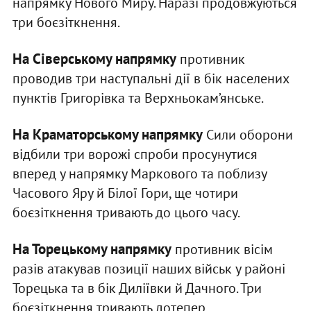
напрямку Нового Миру. Наразі продовжуються
три боєзіткнення.
На Сіверському напрямку
противник
проводив три наступальні дії в бік населених
пунктів Григорівка та Верхньокам’янське.
На Краматорському напрямку
Сили оборони
відбили три ворожі спроби просунутися
вперед у напрямку Маркового та поблизу
Часового Яру й Білої Гори, ще чотири
боєзіткнення тривають до цього часу.
На Торецькому напрямку
противник вісім
разів атакував позиції наших військ у районі
Торецька та в бік Диліївки й Дачного. Три
боєзіткнення тривають дотепер.