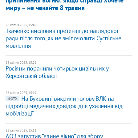
припинення вогню: якщо справді хочете
миру – не чекайте 8 травня
28 квітня 2025, 15:49
Ткаченко висловив претензії до наглядової
ради після того, як не зміг очолити Суспільне
мовлення
28 квітня 2025, 15:21
Росіяни поранили чотирьох цивільних у
Херсонській області
28 квітня 2025, 15:19
На Буковині викрили голову ВЛК на
ФОТО
підробці медичних довідок для ухилення від
мобілізації
28 квітня 2025, 15:11
АОЗ запустив “єдине вікно” для збору