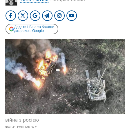
Додати LB.ua як бажане
джерело в Google
війна з росією
ФОТО: ГЕНШТАБ ЗСУ