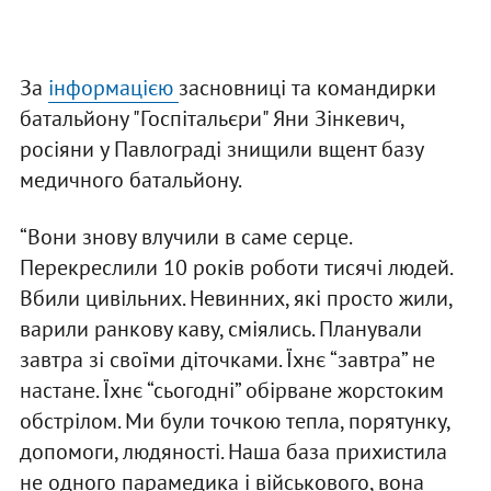
За
інформацією
засновниці та командирки
батальйону "Госпітальєри" Яни Зінкевич,
росіяни у Павлограді знищили вщент базу
медичного батальйону.
“Вони знову влучили в саме серце.
Перекреслили 10 років роботи тисячі людей.
Вбили цивільних. Невинних, які просто жили,
варили ранкову каву, сміялись. Планували
завтра зі своїми діточками. Їхнє “завтра” не
настане. Їхнє “сьогодні” обірване жорстоким
обстрілом. Ми були точкою тепла, порятунку,
допомоги, людяності. Наша база прихистила
не одного парамедика і військового, вона