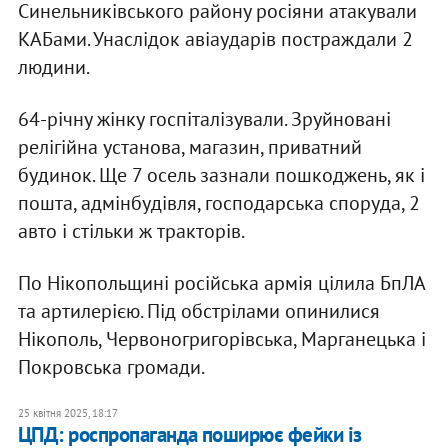
Синельниківського району росіяни атакували
КАБами. Унаслідок авіаударів постраждали 2
людини.
64-річну жінку госпіталізували. Зруйновані
релігійна установа, магазин, приватний
будинок. Ще 7 осель зазнали пошкоджень, як і
пошта, адмінбудівля, господарська споруда, 2
авто і стільки ж тракторів.
По Нікопольщині російська армія цілила БпЛА
та артилерією. Під обстрілами опинилися
Нікополь, Червоногригорівська, Марганецька і
Покровська громади.
25 квітня 2025, 18:17
ЦПД: роспропаганда поширює фейки із