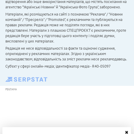
відтворення або інше використання матеріалів, що містять посилання на
агентство "Українськi Новини" й "Українська Фото Група", заборонено.
Матеріали, які розміщуються на сайті з позначкою "Реклама" / "Новини
компаній" / "Пресреліз" / "Promoted", є рекламними та публікуються на
правах реклами. Редакція може не поділяти погляди, які в них
представлені. Матеріали з плашкою СПЕЦПРОЄКТ є рекламними, проте
редакція бере участь у підготовці цього контенту і поділяє думки,
висловлені у цих матеріалах.
Редакція не несе відповідальності за факти та оціночні судження,
оприлюднені у рекламних матеріалах. Згідно з українським
законодавством, відповідальність за зміст реклами несе рекламодавець.
Cуб'єкт у сфері онлайн-медіа; ідентифікатор медіа - R40-05097
РЕКЛАМА