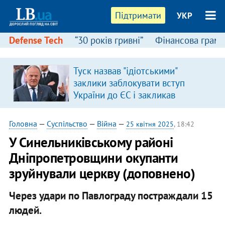
Підтримати
УКР
Defense Tech
“30 років гривні”
Фінансова грамо
Туск назвав "ідіотськими"
заклики заблокувати вступ
України до ЄС і закликав
припинити антиукраїнську
риторику
Головна
—
Суспільство
—
Війна
—
25 квітня 2025
, 18:42
У Синельниківському районі
Дніпропетровщини окупанти
зруйнували церкву (доповнено)
Через удари по Павлограду постраждали 15
людей.