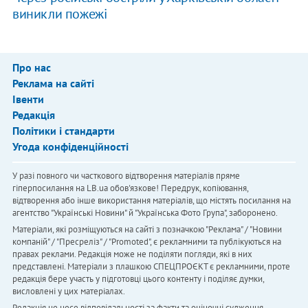
виникли пожежі
Про нас
Реклама на сайті
Івенти
Редакція
Політики і стандарти
Угода конфіденційності
У разі повного чи часткового відтворення матеріалів пряме
гіперпосилання на LB.ua обов'язкове! Передрук, копіювання,
відтворення або інше використання матеріалів, що містять посилання на
агентство "Українськi Новини" й "Українська Фото Група", заборонено.
Матеріали, які розміщуються на сайті з позначкою "Реклама" / "Новини
компаній" / "Пресреліз" / "Promoted", є рекламними та публікуються на
правах реклами. Редакція може не поділяти погляди, які в них
представлені. Матеріали з плашкою СПЕЦПРОЄКТ є рекламними, проте
редакція бере участь у підготовці цього контенту і поділяє думки,
висловлені у цих матеріалах.
Редакція не несе відповідальності за факти та оціночні судження,