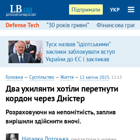
Підтримати
УКР
Defense Tech
“30 років гривні”
Фінансова грамо
Туск назвав "ідіотськими"
заклики заблокувати вступ
України до ЄС і закликав
припинити антиукраїнську
риторику
Головна
—
Суспільство
—
Життя
—
12 квітня 2025
, 12:15
Два ухилянти хотіли перетнути
кордон через Дністер
Розраховуючи на непомітність, заплив
вирішили здійснити вночі.
Наталка Лотоцька
, редакторка новин