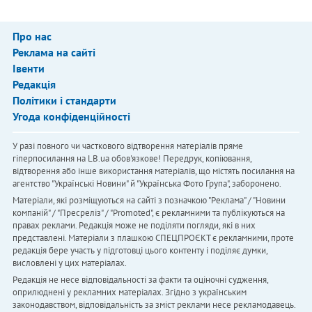
Про нас
Реклама на сайті
Івенти
Редакція
Політики і стандарти
Угода конфіденційності
У разі повного чи часткового відтворення матеріалів пряме
гіперпосилання на LB.ua обов'язкове! Передрук, копіювання,
відтворення або інше використання матеріалів, що містять посилання на
агентство "Українськi Новини" й "Українська Фото Група", заборонено.
Матеріали, які розміщуються на сайті з позначкою "Реклама" / "Новини
компаній" / "Пресреліз" / "Promoted", є рекламними та публікуються на
правах реклами. Редакція може не поділяти погляди, які в них
представлені. Матеріали з плашкою СПЕЦПРОЄКТ є рекламними, проте
редакція бере участь у підготовці цього контенту і поділяє думки,
висловлені у цих матеріалах.
Редакція не несе відповідальності за факти та оціночні судження,
оприлюднені у рекламних матеріалах. Згідно з українським
законодавством, відповідальність за зміст реклами несе рекламодавець.