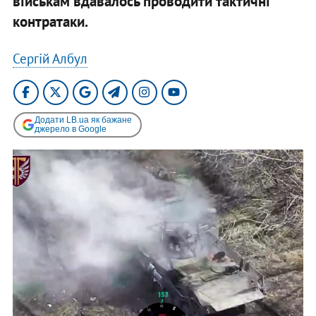
військам вдавалось проводити тактичні
контратаки.
Сергій Албул
Додати LB.ua як бажане
джерело в Google