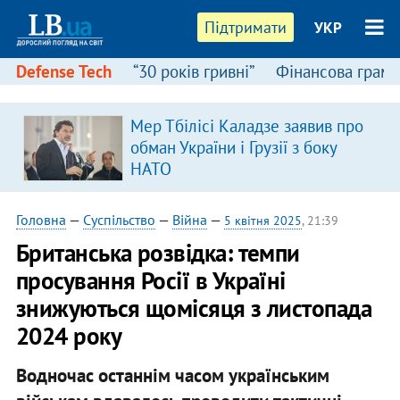
Підтримати
УКР
Defense Tech
“30 років гривні”
Фінансова грамо
Мер Тбілісі Каладзе заявив про
я
обман України і Грузії з боку
НАТО
Головна
—
Суспільство
—
Війна
—
5 квітня 2025
, 21:39
Британська розвідка: темпи
просування Росії в Україні
знижуються щомісяця з листопада
2024 року
Водночас останнім часом українським