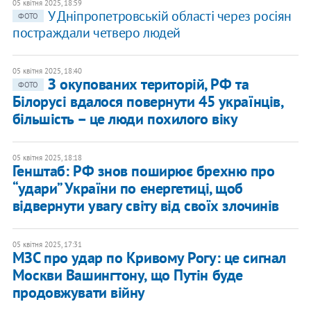
05 квітня 2025, 18:59
У Дніпропетровській області через росіян
ФОТО
постраждали четверо людей
05 квітня 2025, 18:40
З окупованих територій, РФ та
ФОТО
Білорусі вдалося повернути 45 українців,
більшість – це люди похилого віку
05 квітня 2025, 18:18
Генштаб: РФ знов поширює брехню про
“удари” України по енергетиці, щоб
відвернути увагу світу від своїх злочинів
05 квітня 2025, 17:31
МЗС про удар по Кривому Рогу: це сигнал
Москви Вашингтону, що Путін буде
продовжувати війну