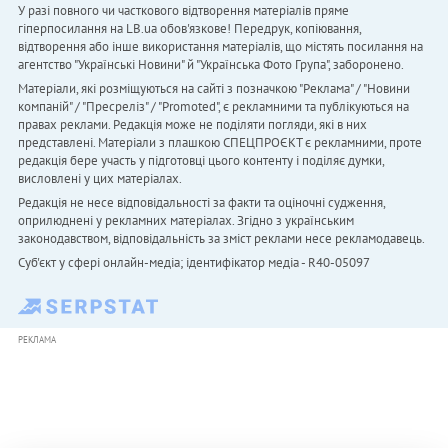
У разі повного чи часткового відтворення матеріалів пряме
гіперпосилання на LB.ua обов'язкове! Передрук, копіювання,
відтворення або інше використання матеріалів, що містять посилання на
агентство "Українськi Новини" й "Українська Фото Група", заборонено.
Матеріали, які розміщуються на сайті з позначкою "Реклама" / "Новини
компаній" / "Пресреліз" / "Promoted", є рекламними та публікуються на
правах реклами. Редакція може не поділяти погляди, які в них
представлені. Матеріали з плашкою СПЕЦПРОЄКТ є рекламними, проте
редакція бере участь у підготовці цього контенту і поділяє думки,
висловлені у цих матеріалах.
Редакція не несе відповідальності за факти та оціночні судження,
оприлюднені у рекламних матеріалах. Згідно з українським
законодавством, відповідальність за зміст реклами несе рекламодавець.
Cуб'єкт у сфері онлайн-медіа; ідентифікатор медіа - R40-05097
РЕКЛАМА