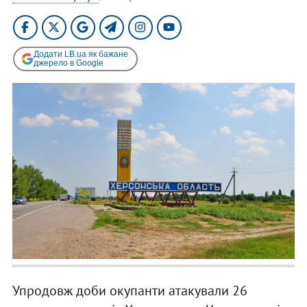
Додати LB.ua як бажане
джерело в Google
Упродовж доби окупанти атакували 26