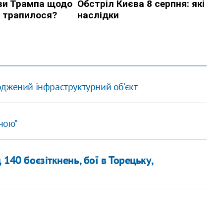
джений інфраструктурний об'єкт
жчою"
 140 боєзіткнень, бої в Торецьку,