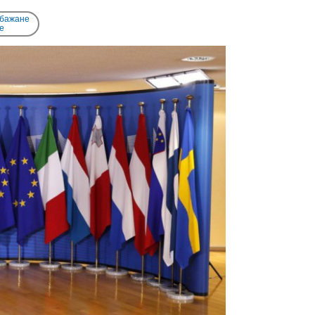
 бажане
e