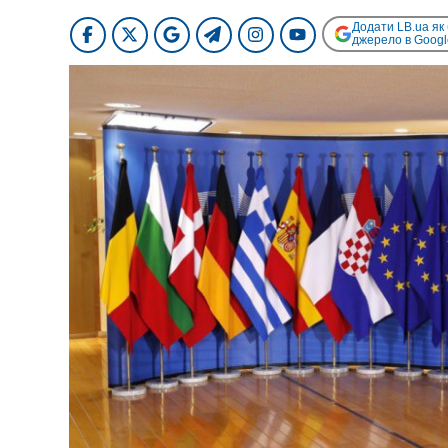
Додати LB.ua як
джерело в Googl