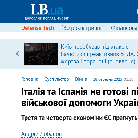
Defense Tech
“30 років гривні”
Фінансова
серця
Київ перебував під атакою
 кави
балістики і реактивних БпЛА. 
жертва і поранені (оновлено)
Головна
—
Суспільство
—
Війна
—
18 березня 2025
, 01:10
Італія та Іспанія не готові
військової допомоги Украї
Третя та четверта економіки ЄС прагнуть
Андрій Лобанов