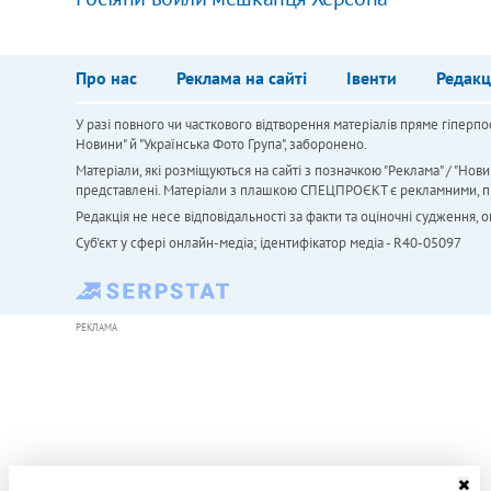
Про нас
Реклама на сайті
Івенти
Редакц
У разі повного чи часткового відтворення матеріалів пряме гіперпо
Новини" й "Українська Фото Група", заборонено.
Матеріали, які розміщуються на сайті з позначкою "Реклама" / "Нови
представлені. Матеріали з плашкою СПЕЦПРОЄКТ є рекламними, проте
Редакція не несе відповідальності за факти та оціночні судження,
Cуб'єкт у сфері онлайн-медіа; ідентифікатор медіа - R40-05097
РЕКЛАМА