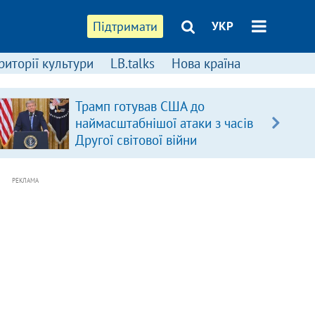
Підтримати
УКР
риторії культури
LB.talks
Нова країна
Трамп готував США до
наймасштабнішої атаки з часів
Другої світової війни
РЕКЛАМА