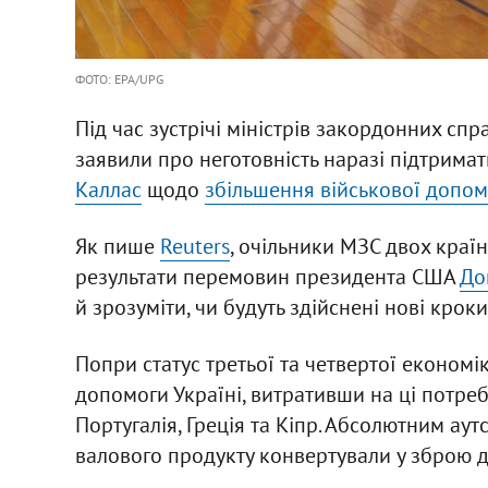
ФОТО: EPA/UPG
Під час зустрічі міністрів закордонних спр
заявили про неготовність наразі підтрима
Каллас
щодо
збільшення військової допомо
Як пише
Reuters
, очільники МЗС двох краї
результати перемовин президента США
До
й зрозуміти, чи будуть здійснені нові крок
Попри статус третьої та четвертої економік 
допомоги Україні, витративши на ці потреб
Португалія, Греція та Кіпр. Абсолютним ау
валового продукту конвертували у зброю д