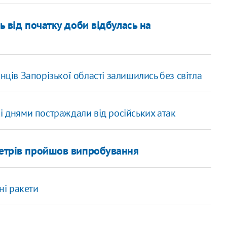
ь від початку доби відбулась на
нців Запорізької області залишились без світла
і днями постраждали від російських атак
метрів пройшов випробування
і ракети