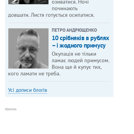
озиватися. Ночі
починають
довшати. Листя готується осипатися.
ПЕТРО АНДРЮЩЕНКО
10 срібняків в рублях
– і жодного примусу
Окупація не тільки
ламає людей примусом.
Вона ще й купує тих,
кого ламати не треба.
Усі дописи блогів
РЕКЛАМА