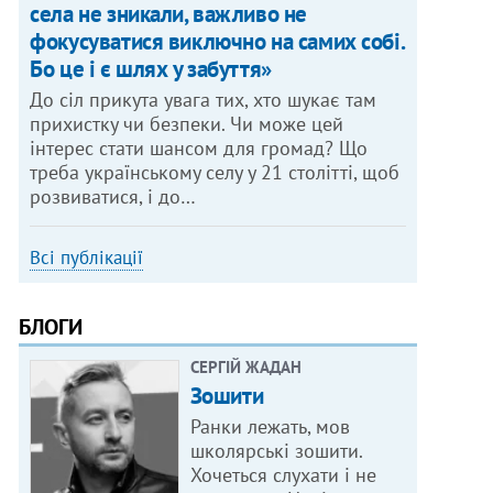
села не зникали, важливо не
фокусуватися виключно на самих собі.
Бо це і є шлях у забуття»
До сіл прикута увага тих, хто шукає там
прихистку чи безпеки. Чи може цей
інтерес стати шансом для громад? Що
треба українському селу у 21 столітті, щоб
розвиватися, і до…
Всі публікації
БЛОГИ
СЕРГІЙ ЖАДАН
Зошити
Ранки лежать, мов
школярські зошити.
Хочеться слухати і не