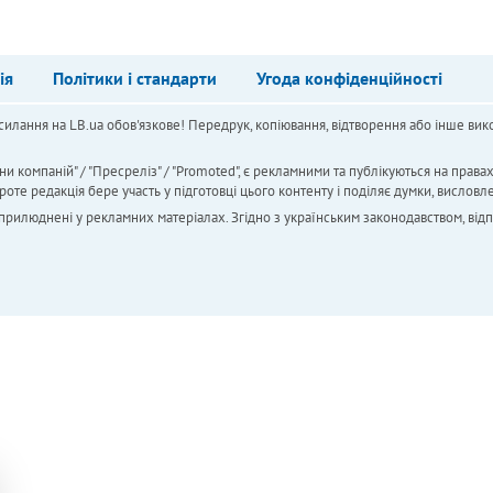
ія
Політики і стандарти
Угода конфіденційності
силання на LB.ua обов'язкове! Передрук, копіювання, відтворення або інше вико
ни компаній" / "Пресреліз" / "Promoted", є рекламними та публікуються на права
 редакція бере участь у підготовці цього контенту і поділяє думки, висловле
 оприлюднені у рекламних матеріалах. Згідно з українським законодавством, від