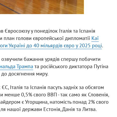
ав Євросоюзу у понеділок Італія та Іспанія
ти план голови європейської дипломатії
Каї
ги Україні до 40 мільярдів євро у 2025 році
.
н озвучили бажання урядів спершу побачити
нальда Трампа
та російського диктатора Путіна
и до досягнення миру.
ЄС, Італія та Іспанія пасуть задніх за обсягом
и менше 0,5% свого ВВП - так само як Словенія,
тсайдером є Угорщина, натомість понад 2% свого
ля нашої держави Естонія, Данія та Литва.