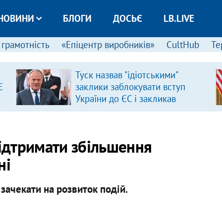
НОВИНИ
БЛОГИ
ДОСЬЄ
LB.LIVE
 грамотність
«Епіцентр виробників»
CultHub
Те
Туск назвав "ідіотськими"
Є
заклики заблокувати вступ
України до ЄС і закликав
припинити антиукраїнську
риторику
 підтримати збільшення
ні
 зачекати на розвиток подій.