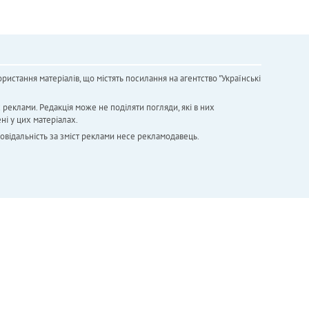
ристання матеріалів, що містять посилання на агентство "Українськi
х реклами. Редакція може не поділяти погляди, які в них
ні у цих матеріалах.
повідальність за зміст реклами несе рекламодавець.