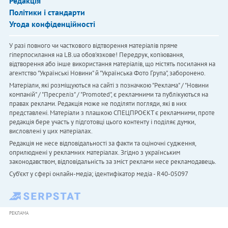
Редакція
Політики і стандарти
Угода конфіденційності
У разі повного чи часткового відтворення матеріалів пряме
гіперпосилання на LB.ua обов'язкове! Передрук, копіювання,
відтворення або інше використання матеріалів, що містять посилання на
агентство "Українськi Новини" й "Українська Фото Група", заборонено.
Матеріали, які розміщуються на сайті з позначкою "Реклама" / "Новини
компаній" / "Пресреліз" / "Promoted", є рекламними та публікуються на
правах реклами. Редакція може не поділяти погляди, які в них
представлені. Матеріали з плашкою СПЕЦПРОЄКТ є рекламними, проте
редакція бере участь у підготовці цього контенту і поділяє думки,
висловлені у цих матеріалах.
Редакція не несе відповідальності за факти та оціночні судження,
оприлюднені у рекламних матеріалах. Згідно з українським
законодавством, відповідальність за зміст реклами несе рекламодавець.
Cуб'єкт у сфері онлайн-медіа; ідентифікатор медіа - R40-05097
РЕКЛАМА