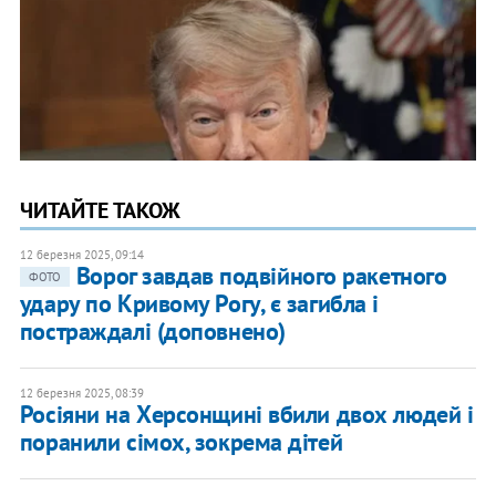
ЧИТАЙТЕ ТАКОЖ
12 березня 2025, 09:14
Ворог завдав подвійного ракетного
ФОТО
удару по Кривому Рогу, є загибла і
постраждалі (доповнено)
12 березня 2025, 08:39
Росіяни на Херсонщині вбили двох людей і
поранили сімох, зокрема дітей