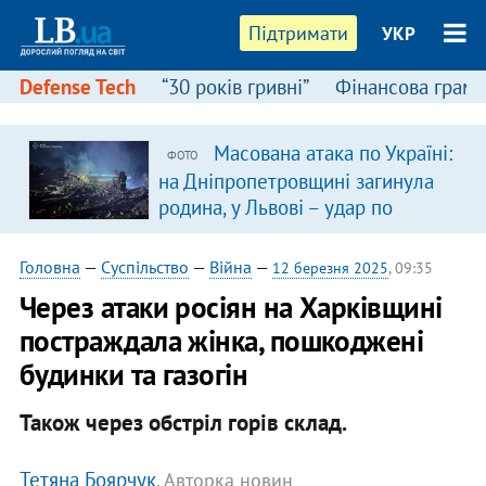
Підтримати
УКР
Defense Tech
“30 років гривні”
Фінансова грамо
Масована атака по Україні:
ФОТО
на Дніпропетровщині загинула
родина, у Львові – удар по
багатоповерхівках
(доповнюється)
Головна
—
Суспільство
—
Війна
—
12 березня 2025
, 09:35
Через атаки росіян на Харківщині
постраждала жінка, пошкоджені
будинки та газогін
Також через обстріл горів склад.
Тетяна Боярчук
, Авторка новин