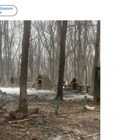
 бажане
e