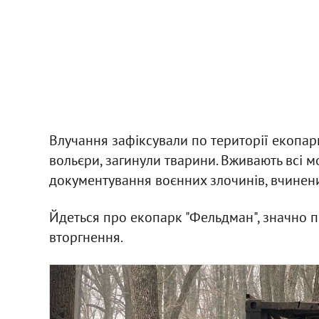
Влучання зафіксували по території екопар
вольєри, загинули тварини. Вживають всі м
документування воєнних злочинів, вчинен
Йдеться про екопарк "Фельдман", значно
вторгнення.