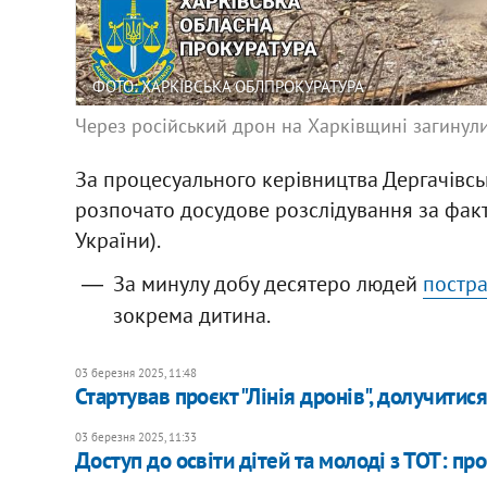
ФОТО: ХАРКІВСЬКА ОБЛПРОКУРАТУРА
Через російський дрон на Харківщині загинул
За процесуального керівництва Дергачівсь
розпочато досудове розслідування за факто
України).
За минулу добу десятеро людей
постр
зокрема дитина.
03 березня 2025, 11:48
Стартував проєкт "Лінія дронів", долучитися
03 березня 2025, 11:33
Доступ до освіти дітей та молоді з ТОТ: пр