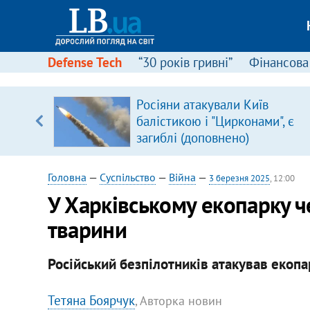
Defense Tech
“30 років гривні”
Фінансова
Росіяни атакували Київ
 часів
балістикою і "Цирконами", є
загиблі (доповнено)
Головна
—
Суспільство
—
Війна
—
3 березня 2025
, 12:00
У Харківському екопарку 
тварини
Російський безпілотників атакував екопа
Тетяна Боярчук
, Авторка новин