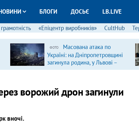
НОВИНИ
БЛОГИ
ДОСЬЄ
LB.LIVE
 грамотність
«Епіцентр виробників»
CultHub
Те
Масована атака по
ФОТО
Україні: на Дніпропетровщині
загинула родина, у Львові –
удар по багатоповерхівках
(доповнюється)
через ворожий дрон загинули
рк вночі.