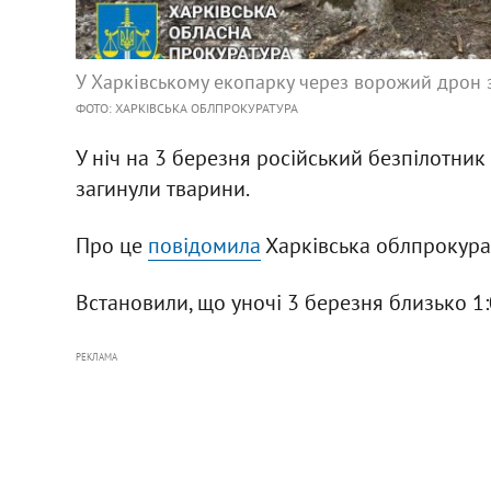
У Харківському екопарку через ворожий дрон 
ФОТО: ХАРКІВСЬКА ОБЛПРОКУРАТУРА
У ніч на 3 березня російський безпілотник
загинули тварини.
Про це
повідомила
Харківська облпрокура
Встановили, що уночі 3 березня близько 1:
РЕКЛАМА