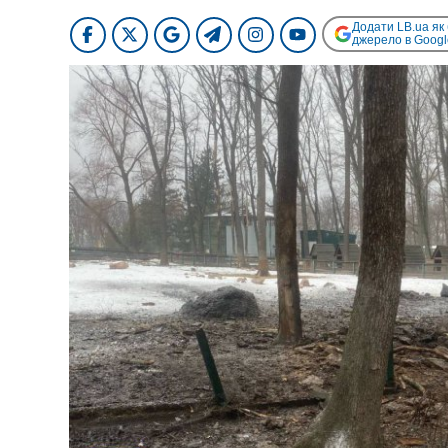
Додати LB.ua як
джерело в Googl