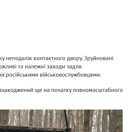
ку неподалік контактного двору. Зруйновані
ожливі та належні заходи задля
их російськими військовослужбовцями.
 пошкоджений ще на початку повномасштабного