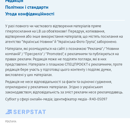
Редакція
Політики і стандарти
Угода конфіденційності
У разі повного чи часткового відтворення матеріалів пряме
гіперпосилання на LB.ua обов'язкове! Передрук, копіювання,
відтворення або інше використання матеріалів, що містять посилання на
агентство "Українськi Новини" й "Українська Фото Група", заборонено.
Матеріали, які розміщуються на сайті з позначкою "Реклама" / "Новини
компаній" / "Пресреліз" / "Promoted", є рекламними та публікуються на
правах реклами. Редакція може не поділяти погляди, які в них
представлені. Матеріали з плашкою СПЕЦПРОЄКТ є рекламними, проте
редакція бере участь у підготовці цього контенту і поділяє думки,
висловлені у цих матеріалах.
Редакція не несе відповідальності за факти та оціночні судження,
оприлюднені у рекламних матеріалах. Згідно з українським
законодавством, відповідальність за зміст реклами несе рекламодавець.
Cуб'єкт у сфері онлайн-медіа; ідентифікатор медіа - R40-05097
РЕКЛАМА