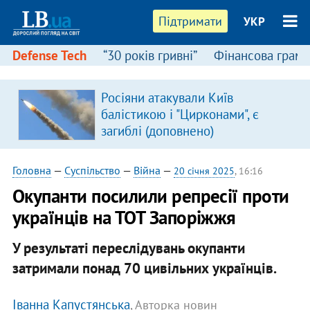
Підтримати
УКР
Defense Tech
“30 років гривні”
Фінансова грамо
Росіяни атакували Київ
балістикою і "Цирконами", є
загиблі (доповнено)
Головна
—
Суспільство
—
Війна
—
20 січня 2025
, 16:16
Окупанти посилили репресії проти
українців на ТОТ Запоріжжя
У результаті переслідувань окупанти
затримали понад 70 цивільних українців.
Іванна Капустянська
, Авторка новин