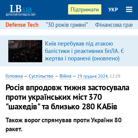
Підтримати
УКР
Defense Tech
“30 років гривні”
Фінансова грамо
Київ перебував під атакою
я
балістики і реактивних БпЛА. Є
жертва і поранені (оновлено)
Головна
—
Суспільство
—
Війна
—
29 грудня 2024
, 12:29
Росія впродовж тижня застосувала
проти українських міст 370
"шахедів" та близько 280 КАБів
Також ворог спрямував проти України 80
ракет.