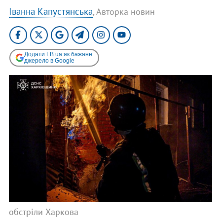
Іванна Капустянська
, Авторка новин
Додати LB.ua як бажане
джерело в Google
обстріли Харкова