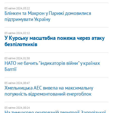
03 квітня 2024, 03:22
Блінкен та Макрон у Парижі домовилися
підтримувати Україну
03 квітня 2024, 02:12
У Курську масштабна пожежа через атаку
безпілотників
03 квітня 2024, 01:50
НАТО не бачить "індикаторів війни" у країнах
Балтії
03 квітня 2024, 00:47
Хмельницька АЕС вивела на максимальну
потужність відремонтований енергоблок
03 квітня 2024, 00:24
На тимчасово окупованій території Запорізької