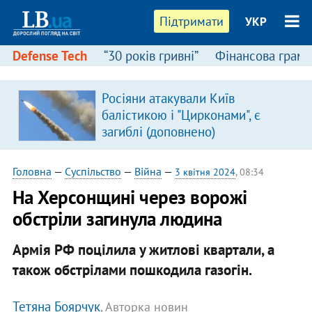
Підтримати
УКР
Defense Tech
“30 років гривні”
Фінансова грамо
Росіяни атакували Київ
я
балістикою і "Цирконами", є
загиблі (доповнено)
Головна
—
Суспільство
—
Війна
—
3 квітня 2024
, 08:34
На Херсонщині через ворожі
обстріли загинула людина
Армія РФ поцілила у житлові квартали, а
також обстрілами пошкодила газогін.
Тетяна Боярчук
, Авторка новин