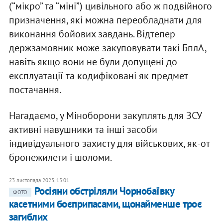
(“мікро” та “міні”) цивільного або ж подвійного
призначення, які можна переобладнати для
виконання бойових завдань. Відтепер
держзамовник може закуповувати такі БплА,
навіть якщо вони не були допущені до
експлуатації та кодифіковані як предмет
постачання.
Нагадаємо, у Міноборони закуплять для ЗСУ
активні навушники та інші засоби
індивідуального захисту для військових, як-от
бронежилети і шоломи.
23 листопада 2023, 15:01
Росіяни обстріляли Чорнобаївку
ФОТО
касетними боєприпасами, щонайменше троє
загиблих