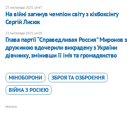
23 листопада 2023, 14:47
На війні загинув чемпіон світу з кікбоксінгу
Сергій Лисюк
23 листопада 2023, 14:29
Глава партії “Справедливая Россия” Миронов з
дружиною вдочерили викрадену з України
дівчинку, змінивши її ім’я та громадянство
МІНОБОРОНИ
ЗБРОЯ ТА ОЗБРОЄННЯ
ВІЙНА З РОСІЄЮ
РЕКЛАМА