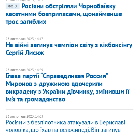
23 листопада 2023, 15:01
Росіяни обстріляли Чорнобаївку
ФОТО
касетними боєприпасами, щонайменше
троє загиблих
23 листопада 2023, 14:47
На війні загинув чемпіон світу з кікбоксінгу
Сергій Лисюк
23 листопада 2023, 14:29
Глава партії “Справедливая Россия”
Миронов з дружиною вдочерили
викрадену з України дівчинку, змінивши її
ім’я та громадянство
23 листопада 2023, 14:03
Росіяни з безпілотника атакували в Бериславі
чоловіка, що їхав на велосипеді. Він загинув