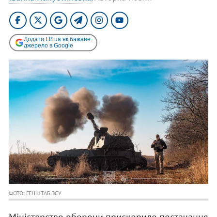
Додати LB.ua як бажане
джерело в Google
ФОТО: ГЕНШТАБ ЗСУ