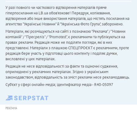
У разі повного чи часткового відтворення матеріалів пряме
гіперпосилання на LB.ua обов'язкове! Передрук, копіювання,
відтворення або інше використання матеріалів, що містять посилання на
агентство "Українськi Новини" й "Українська Фото Група", заборонено.
Матеріали, які розміщуються на сайті з позначкою "Реклама" / "Новини
компаній" / "Пресреліз" / "Promoted", є рекламними та публікуються на
правах реклами. Редакція може не поділяти погляди, які в них
представлені. Матеріали з плашкою СПЕЦПРОЄКТ є рекламними, проте
редакція бере участь у підготовці цього контенту і поділяє думки,
висловлені у цих матеріалах.
Редакція не несе відповідальності за факти та оціночні судження,
оприлюднені у рекламних матеріалах. Згідно з українським
законодавством, відповідальність за зміст реклами несе рекламодавець.
Cуб'єкт у сфері онлайн-медіа; ідентифікатор медіа - R40-05097
РЕКЛАМА