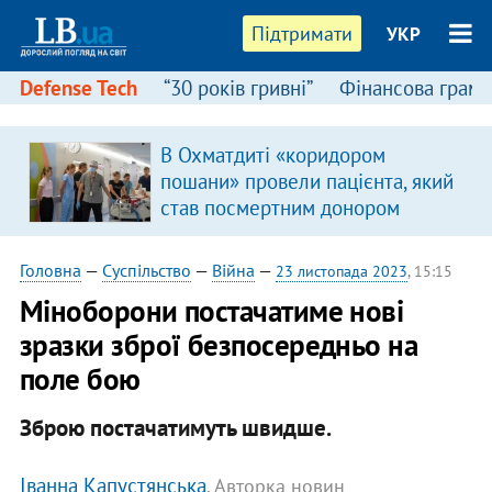
Підтримати
УКР
Defense Tech
“30 років гривні”
Фінансова грамо
В Охматдиті «коридором
пошани» провели пацієнта, який
став посмертним донором
Головна
—
Суспільство
—
Війна
—
23 листопада 2023
, 15:15
Міноборони постачатиме нові
зразки зброї безпосередньо на
поле бою
Зброю постачатимуть швидше.
Іванна Капустянська
, Авторка новин