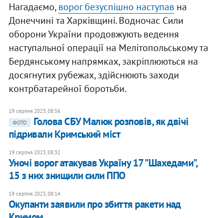
Нагадаємо,
ворог безуспішно наступав
на
Донеччині та Харківщині. Водночас Сили
оборони України продовжують ведення
наступальної операції на Мелітопольському та
Бердянському напрямках, закріплюються на
досягнутих рубежах, здійснюють заходи
контрбатарейної боротьби.
19 серпня 2023, 08:56
Голова СБУ Малюк розповів, як двічі
ФОТО
підривали Кримський міст
19 серпня 2023, 08:32
Уночі ворог атакував Україну 17 "Шахедами",
15 з них знищили сили ППО
19 серпня 2023, 08:14
Окупанти заявили про збиття ракети над
Кримом