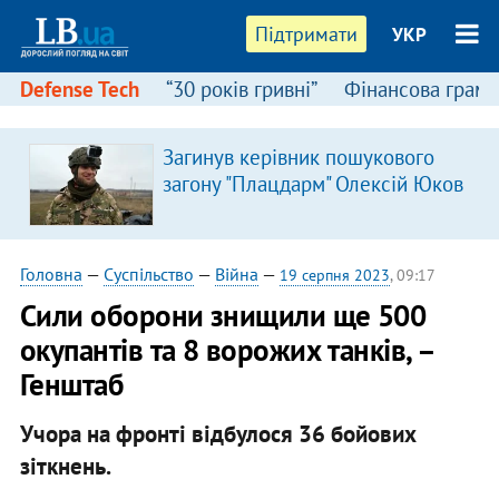
Підтримати
УКР
Defense Tech
“30 років гривні”
Фінансова грамо
Загинув керівник пошукового
загону "Плацдарм" Олексій Юков
Головна
—
Суспільство
—
Війна
—
19 серпня 2023
, 09:17
Сили оборони знищили ще 500
окупантів та 8 ворожих танків, –
Генштаб
Учора на фронті відбулося 36 бойових
зіткнень.