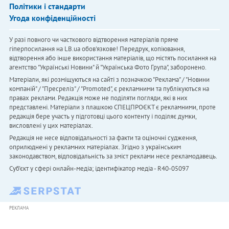
Політики і стандарти
Угода конфіденційності
У разі повного чи часткового відтворення матеріалів пряме
гіперпосилання на LB.ua обов'язкове! Передрук, копіювання,
відтворення або інше використання матеріалів, що містять посилання на
агентство "Українськi Новини" й "Українська Фото Група", заборонено.
Матеріали, які розміщуються на сайті з позначкою "Реклама" / "Новини
компаній" / "Пресреліз" / "Promoted", є рекламними та публікуються на
правах реклами. Редакція може не поділяти погляди, які в них
представлені. Матеріали з плашкою СПЕЦПРОЄКТ є рекламними, проте
редакція бере участь у підготовці цього контенту і поділяє думки,
висловлені у цих матеріалах.
Редакція не несе відповідальності за факти та оціночні судження,
оприлюднені у рекламних матеріалах. Згідно з українським
законодавством, відповідальність за зміст реклами несе рекламодавець.
Cуб'єкт у сфері онлайн-медіа; ідентифікатор медіа - R40-05097
РЕКЛАМА