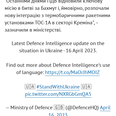
"Останніми днями ПДВ відновили ключову
місію в битві за Бахмут і, ймовірно, розпочали
нову інтеграцію з термобаричними ракетними
установками ТОС-1А в секторі Креміна", –
зазначили в міністерстві.
Latest Defence Intelligence update on the
situation in Ukraine - 16 April 2023.
Find out more about Defence Intelligence's use
of language:
https://t.co/MaOrJhMOIZ
🇺🇦
#StandWithUkraine
🇺🇦
pic.twitter.com/NXRGbGmQA5
— Ministry of Defence 🇬🇧 (@DefenceHQ)
April
16, 2023