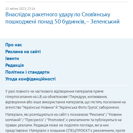
15 квітня 2023, 23:14
Внаслідок ракетного удару по Слов’янську
пошкоджені понад 50 будинків, – Зеленський
Про нас
Реклама на сайті
Івенти
Редакція
Політики і стандарти
Угода конфіденційності
У разі повного чи часткового відтворення матеріалів пряме
гіперпосилання на LB.ua обов'язкове! Передрук, копіювання,
відтворення або інше використання матеріалів, що містять посилання на
агентство "Українськi Новини" й "Українська Фото Група", заборонено.
Матеріали, які розміщуються на сайті з позначкою "Реклама" / "Новини
компаній" / "Пресреліз" / "Promoted", є рекламними та публікуються на
правах реклами. Редакція може не поділяти погляди, які в них
представлені. Матеріали з плашкою СПЕЦПРОЄКТ є рекламними, проте