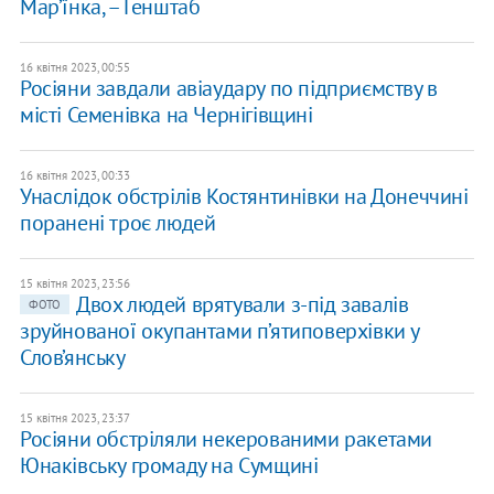
Мар’їнка, – Генштаб
16 квітня 2023, 00:55
Росіяни завдали авіаудару по підприємству в
місті Семенівка на Чернігівщині
16 квітня 2023, 00:33
Унаслідок обстрілів Костянтинівки на Донеччині
поранені троє людей
15 квітня 2023, 23:56
Двох людей врятували з-під завалів
ФОТО
зруйнованої окупантами п’ятиповерхівки у
Слов’янську
15 квітня 2023, 23:37
Росіяни обстріляли некерованими ракетами
Юнаківську громаду на Сумщині