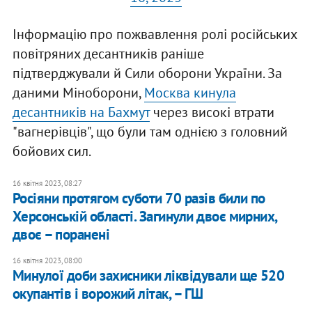
Інформацію про пожвавлення ролі російських
повітряних десантників раніше
підтверджували й Сили оборони України. За
даними Міноборони,
Москва кинула
десантників на Бахмут
через високі втрати
"вагнерівців", що були там однією з головний
бойових сил.
16 квітня 2023, 08:27
Росіяни протягом суботи 70 разів били по
Херсонській області. Загинули двоє мирних,
двоє – поранені
16 квітня 2023, 08:00
Минулої доби захисники ліквідували ще 520
окупантів і ворожий літак, – ГШ