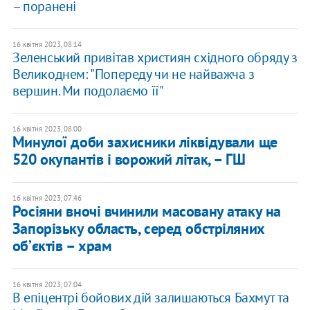
– поранені
16 квітня 2023, 08:14
Зеленський привітав християн східного обряду з
Великоднем: "Попереду чи не найважча з
вершин. Ми подолаємо її"
16 квітня 2023, 08:00
Минулої доби захисники ліквідували ще
520 окупантів і ворожий літак, – ГШ
16 квітня 2023, 07:46
Росіяни вночі вчинили масовану атаку на
Запорізьку область, серед обстріляних
обʼєктів – храм
16 квітня 2023, 07:04
В епіцентрі бойових дій залишаються Бахмут та