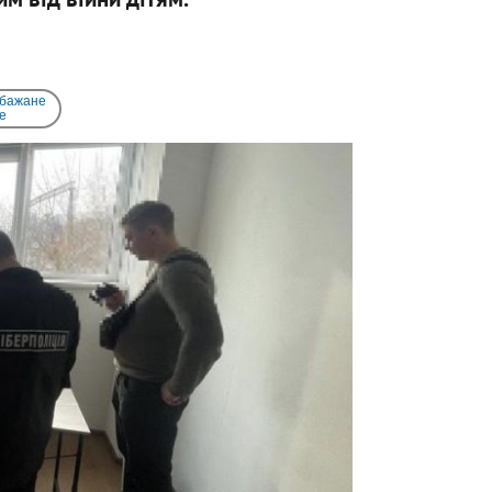
 бажане
e