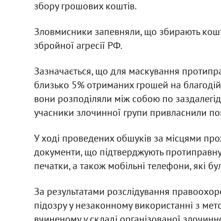
збору грошових коштів.
Зловмисники запевняли, що збирають кошти
збройної агресії РФ.
Зазначається, що для маскування протипра
близько 5% отриманих грошей на благодійн
вони розподіляли між собою по заздалегідь
учасники злочинної групи привласнили пон
У ході проведених обшуків за місцями пр
документи, що підтверджують протиправну д
печатки, а також мобільні телефони, які б
За результатами розслідування правоохор
підозру у незаконному використанні з мет
вчиненому у складі організованої злочинно