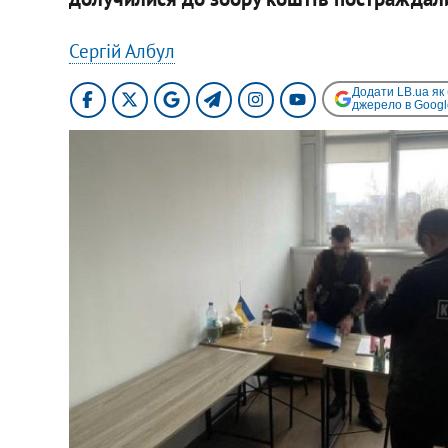
Сергій Албул
Додати LB.ua як
джерело в Googl