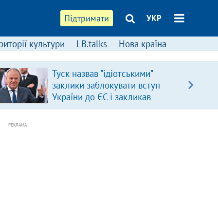
Підтримати
УКР
риторії культури
LB.talks
Нова країна
Туск назвав "ідіотськими"
заклики заблокувати вступ
України до ЄС і закликав
припинити антиукраїнську
риторику
РЕКЛАМА