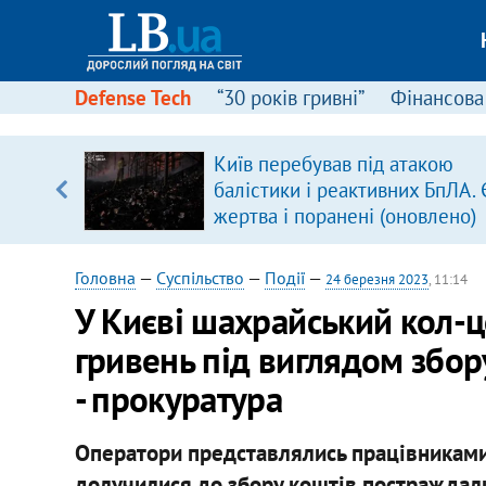
Defense Tech
“30 років гривні”
Фінансова
Київ перебував під атакою
балістики і реактивних БпЛА. 
вщині
жертва і поранені (оновлено)
і –
ах
Головна
—
Суспільство
—
Події
—
24 березня 2023
, 11:14
У Києві шахрайський кол-ц
гривень під виглядом збор
- прокуратура
Оператори представлялись працівниками 
долучилися до збору коштів постраждали