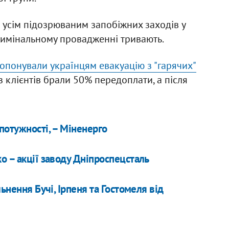
 усім підозрюваним запобіжних заходів у
 кримінальному провадженні тривають.
ропонували українцям евакуацію з "гарячих"
 Із клієнтів брали 50% передоплати, а після
потужності, – Міненерго
о – акції заводу Дніпроспецсталь
ьнення Бучі, Ірпеня та Гостомеля від