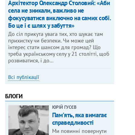
Архітектор Олександр Столовий: «Аби
села не зникали, важливо не
фокусуватися виключно на самих собі.
Бо це і є шлях у забуття»
До сіл прикута увага тих, хто шукає там
прихистку чи безпеки. Чи може цей
інтерес стати шансом для громад? Що
треба українському селу у 21 столітті, щоб
розвиватися, і до…
Всі публікації
БЛОГИ
ЮРІЙ ГУСЄВ
Пам'ять, яка вимагає
справедливості
Ми повинні повернути