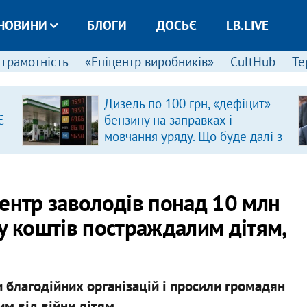
НОВИНИ
БЛОГИ
ДОСЬЄ
LB.LIVE
 грамотність
«Епіцентр виробників»
CultHub
Те
Дизель по 100 грн, «дефіцит»
Є
бензину на заправках і
мовчання уряду. Що буде далі з
цінами на пальне?
ентр заволодів понад 10 млн
у коштів постраждалим дітям,
благодійних організацій і просили громадян
м від війни дітям.