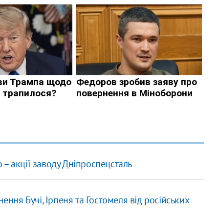
– акції заводу Дніпроспецсталь
ення Бучі, Ірпеня та Гостомеля від російських