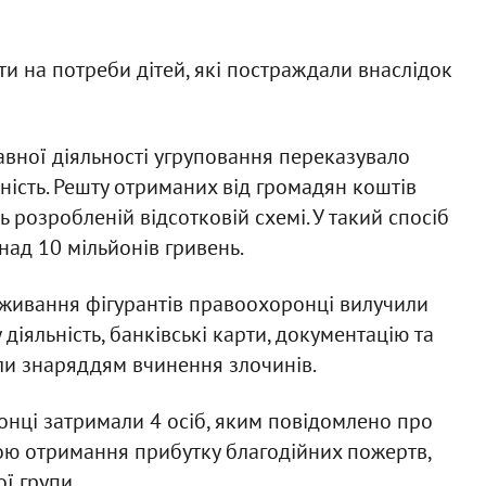
 на потреби дітей, які постраждали внаслідок
вної діяльності угруповання переказувало
ість. Решту отриманих від громадян коштів
 розробленій відсотковій схемі. У такий спосіб
ад 10 мільйонів гривень.
оживання фігурантів правоохоронці вилучили
іяльність, банківські карти, документацію та
ули знаряддям вчинення злочинів.
онці затримали 4 осіб, яким повідомлено про
ою отримання прибутку благодійних пожертв,
ї групи.