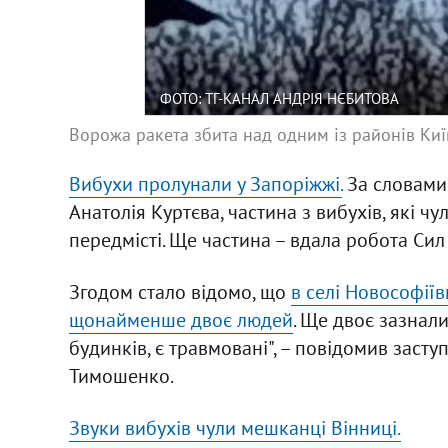
ФОТО: ТГ-КАНАЛ АНДРІЯ НЄБИТОВА
Ворожа ракета збита над одним із районів Ки
Вибухи пролунали у Запоріжжі.
За словами 
Анатолія Куртєва, частина з вибухів, які ч
передмісті. Ще частина – вдала робота Си
Згодом стало відомо, що
в селі Новософіїв
щонайменше двоє людей
. Ще двоє зазнал
будинків, є травмовані", – повідомив заст
Тимошенко.
Звуки вибухів чули мешканці Вінниці.