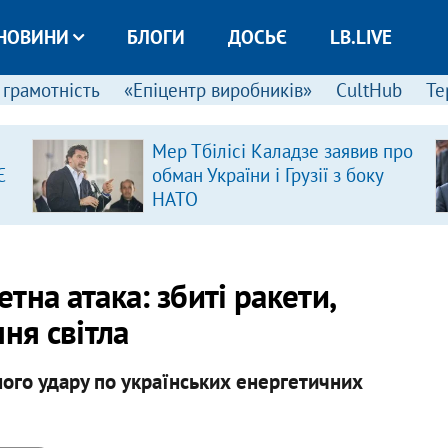
НОВИНИ
БЛОГИ
ДОСЬЄ
LB.LIVE
 грамотність
«Епіцентр виробників»
CultHub
Те
Мер Тбілісі Каладзе заявив про
Є
обман України і Грузії з боку
НАТО
на атака: збиті ракети,
ня світла
ного удару по українських енергетичних