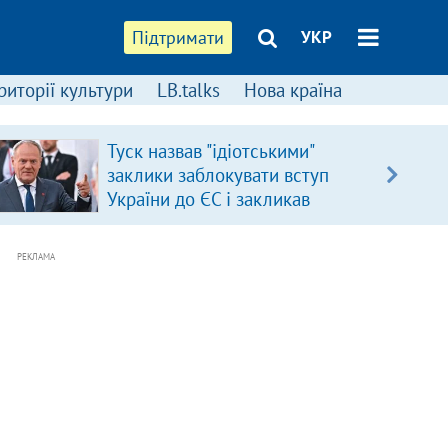
Підтримати
УКР
риторії культури
LB.talks
Нова країна
Туск назвав "ідіотськими"
заклики заблокувати вступ
України до ЄС і закликав
припинити антиукраїнську
риторику
РЕКЛАМА