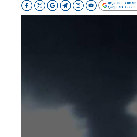
Додати LB.ua як
джерело в Googl