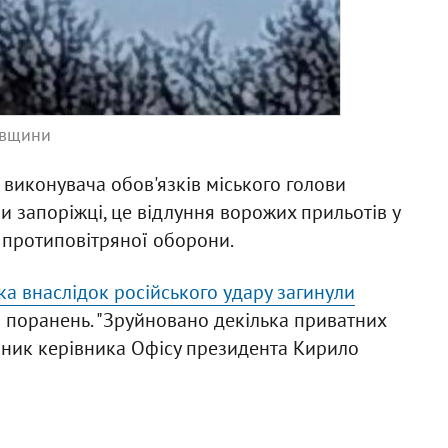
ївщини
виконувача обов'язків міського голови
ули запоріжці, це відлуння ворожих прильотів у
л протиповітряної оборони.
ка внаслідок російського удару загинули
и поранень. "Зруйновано декілька приватних
упник керівника Офісу президента Кирило