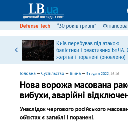
Defense Tech
“30 років гривні”
Фінансова
Київ перебував під атакою
балістики і реактивних БпЛА. 
вщині
жертва і поранені (оновлено)
і –
ах
Головна
—
Суспільство
—
Війна
—
5 грудня 2022
, 16:16
Нова ворожа масована ракет
вибухи, аварійні відключен
Унаслідок чергового російського масова
об'єктах є загиблі і поранені.