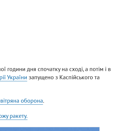
 години дня спочатку на сході, а потім і в
рії України
запущено з Каспійського та
овітряна оборона
.
жу ракету.