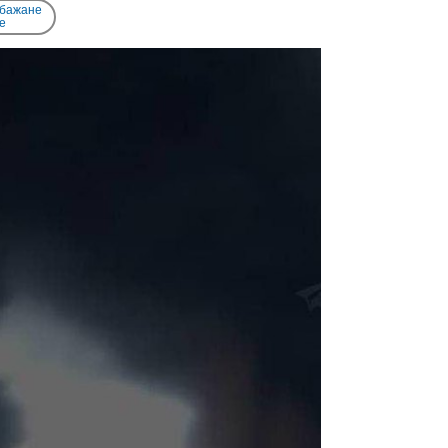
 бажане
e