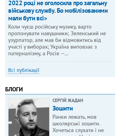
2022 році не оголосила про загальну
військову службу. Бо мобілізованими
мали бути всі»
Коли чуєш російську музику, варто
пропонувати навушники; Зеленський не
узурпатор, але мав би відмовитись від
участі у виборах; Україна виповзає з
патерналізму, а Росія —…
Всі публікації
БЛОГИ
СЕРГІЙ ЖАДАН
Зошити
Ранки лежать, мов
школярські зошити.
Хочеться слухати і не