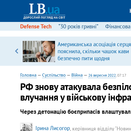
Defense Tech
“30 років гривні”
Фінансова
Американська асоціація серця
пояснила, скільки чашок кави
вщині
безпечно пити щодня
і –
ах
Головна
—
Суспільство
—
Війна
—
26 вересня 2022
, 07:17
РФ знову атакувала безпіл
влучання у військову інфр
Через детонацію боєприпасів влаштувал
Ірина Лисогор
, керівниця відділу "Нови