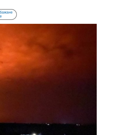
 бажане
e