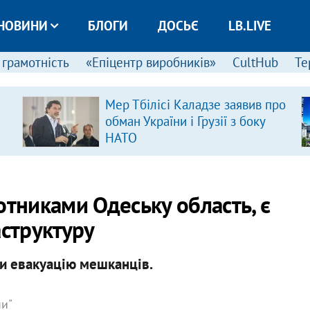
НОВИНИ
БЛОГИ
ДОСЬЄ
LB.LIVE
 грамотність
«Епіцентр виробників»
CultHub
Те
Мер Тбілісі Каладзе заявив про
обман України і Грузії з боку
НАТО
отниками Одеську область, є
аструктуру
и евакуацію мешканців.
ни"