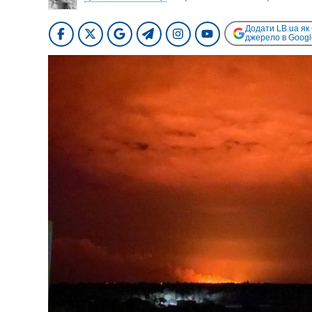
Додати LB.ua як
джерело в Googl