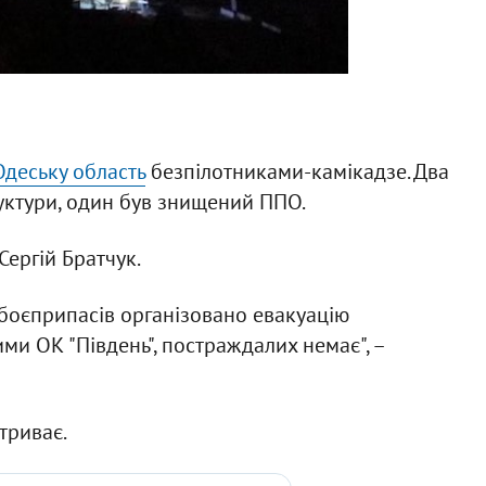
Одеську область
безпілотниками-камікадзе. Два
руктури, один був знищений ППО.
Сергій Братчук.
 боєприпасів організовано евакуацію
ми ОК "Південь", постраждалих немає", –
триває.