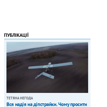
ПУБЛІКАЦІЇ
ТЕТЯНА НЕГОДА
Вся надія на діпстрайки. Чому просити