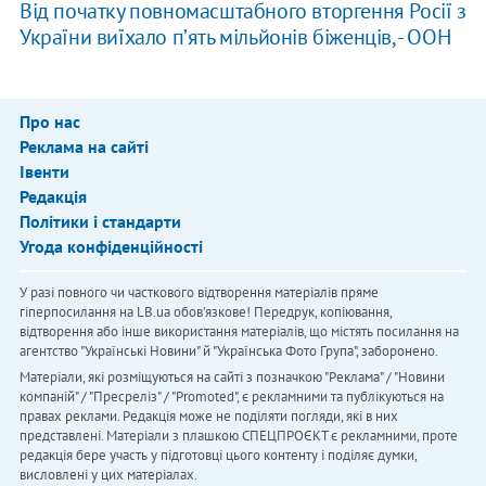
Від початку повномасштабного вторгення Росії з
України виїхало пʼять мільйонів біженців, - ООН
Про нас
Реклама на сайті
Івенти
Редакція
Політики і стандарти
Угода конфіденційності
У разі повного чи часткового відтворення матеріалів пряме
гіперпосилання на LB.ua обов'язкове! Передрук, копіювання,
відтворення або інше використання матеріалів, що містять посилання на
агентство "Українськi Новини" й "Українська Фото Група", заборонено.
Матеріали, які розміщуються на сайті з позначкою "Реклама" / "Новини
компаній" / "Пресреліз" / "Promoted", є рекламними та публікуються на
правах реклами. Редакція може не поділяти погляди, які в них
представлені. Матеріали з плашкою СПЕЦПРОЄКТ є рекламними, проте
редакція бере участь у підготовці цього контенту і поділяє думки,
висловлені у цих матеріалах.