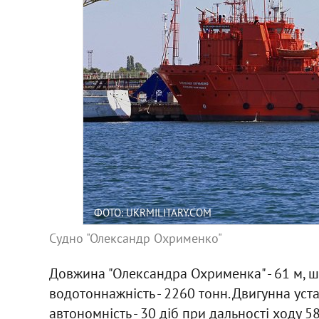
ФОТО: UKRMILITARY.COM
Судно "Олександр Охрименко"
Довжина "Олександра Охрименка" - 61 м, ши
водотоннажність - 2260 тонн. Двигунна устан
автономність - 30 діб при дальності ходу 