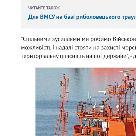
ЧИТАЙТЕ ТАКОЖ
Для ВМСУ на базі риболовецького трау
"Спільними зусиллями ми робимо Військов
можливість і надалі стояти на захисті морс
територіальну цілісність нашої держави", - 