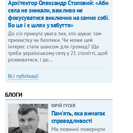
Архітектор Олександр Столовий: «Аби
села не зникали, важливо не
фокусуватися виключно на самих собі.
Бо це і є шлях у забуття»
До сіл прикута увага тих, хто шукає там
прихистку чи безпеки. Чи може цей
інтерес стати шансом для громад? Що
треба українському селу у 21 столітті, щоб
розвиватися, і до…
Всі публікації
БЛОГИ
ЮРІЙ ГУСЄВ
Пам'ять, яка вимагає
справедливості
Ми повинні повернути