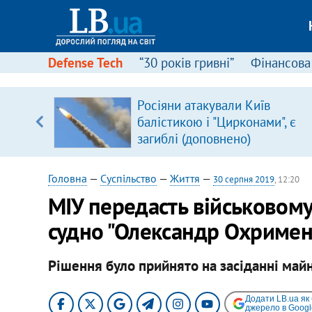
Defense Tech
“30 років гривні”
Фінансова
щодо
Росіяни атакували Київ
 у
балістикою і "Цирконами", є
ої ходи
загиблі (доповнено)
Головна
—
Суспільство
—
Життя
—
30 серпня 2019
, 12:20
МІУ передасть військовому
судно "Олександр Охримен
Рішення було прийнято на засіданні майн
Додати LB.ua як
джерело в Googl