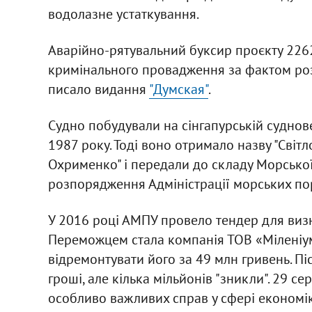
водолазне устаткування.
Аварійно-рятувальний буксир проєкту 226
кримінального провадження за фактом роз
писало видання
"Думская"
.
Судно побудували на сінгапурській суднове
1987 року. Тоді воно отримало назву "Світ
Охрименко" і передали до складу Морської 
розпорядження Адміністрації морських пор
У 2016 році АМПУ провело тендер для виз
Переможцем стала компанія ТОВ «Міленіум
відремонтувати його за 49 млн гривень. 
гроші, але кілька мільйонів "зникли". 29 с
особливо важливих справ у сфері економік