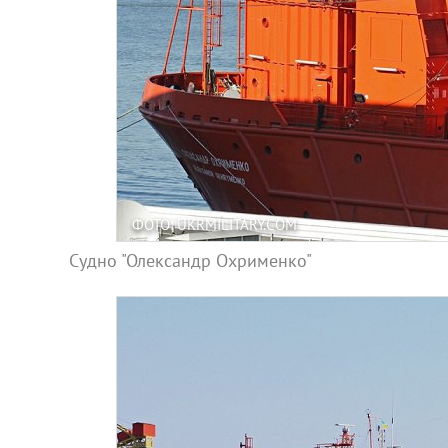
ФОТО: UKRMILITARY.COM
Судно "Олександр Охрименко"