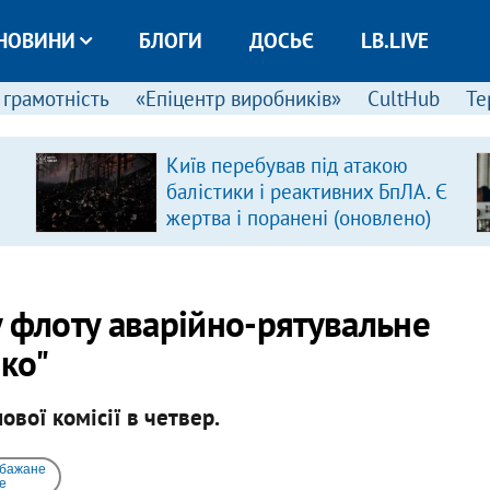
НОВИНИ
БЛОГИ
ДОСЬЄ
LB.LIVE
 грамотність
«Епіцентр виробників»
CultHub
Те
Київ перебував під атакою
балістики і реактивних БпЛА. Є
жертва і поранені (оновлено)
 флоту аварійно-рятувальне
ко"
ової комісії в четвер.
 бажане
e