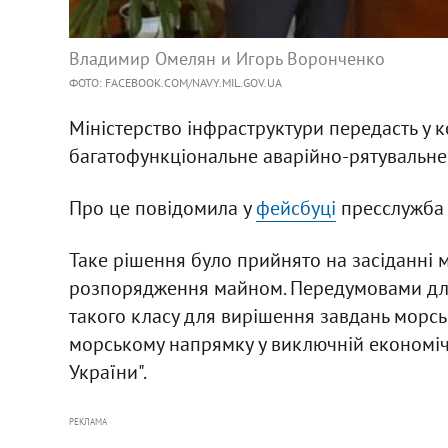
Владимир Омелян и Игорь Воронченко
ФОТО: FACEBOOK.COM/NAVY.MIL.GOV.UA
Міністерство інфраструктури передасть у 
багатофункціональне аварійно-рятувальне
Про це повідомила у
фейсбуці
пресслужба 
Таке рішення було прийнято на засіданні м
розпорядження майном. Передумовами для п
такого класу для вирішення завдань морсь
морському напрямку у виключній економічні
України".
РЕКЛАМА