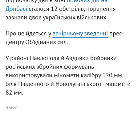
Від початку дня в зоні
бойових дій на
Донбасі
сталося 12 обстрілів, поранення
зазнали двоє українських військових.
Про це йдеться у
вечірньому зведенні
прес-
центру Об'єднаних сил.
У районі Павлополя й Авдіївки бойовики
російських збройних формувань
використовували міномети калібру 120 мм,
біля Південного й Новолуганського - міномети
82 мм.
РЕКЛАМА