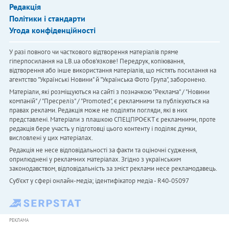
Редакція
Політики і стандарти
Угода конфіденційності
У разі повного чи часткового відтворення матеріалів пряме
гіперпосилання на LB.ua обов'язкове! Передрук, копіювання,
відтворення або інше використання матеріалів, що містять посилання на
агентство "Українськi Новини" й "Українська Фото Група", заборонено.
Матеріали, які розміщуються на сайті з позначкою "Реклама" / "Новини
компаній" / "Пресреліз" / "Promoted", є рекламними та публікуються на
правах реклами. Редакція може не поділяти погляди, які в них
представлені. Матеріали з плашкою СПЕЦПРОЄКТ є рекламними, проте
редакція бере участь у підготовці цього контенту і поділяє думки,
висловлені у цих матеріалах.
Редакція не несе відповідальності за факти та оціночні судження,
оприлюднені у рекламних матеріалах. Згідно з українським
законодавством, відповідальність за зміст реклами несе рекламодавець.
Cуб'єкт у сфері онлайн-медіа; ідентифікатор медіа - R40-05097
РЕКЛАМА