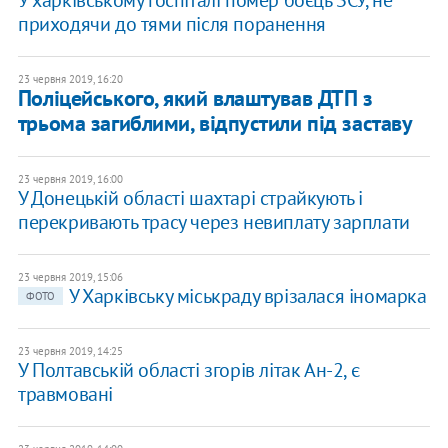
У харківському госпіталі помер боєць ЗСУ, не
приходячи до тями після поранення
23 червня 2019, 16:20
Поліцейського, який влаштував ДТП з
трьома загиблими, відпустили під заставу
23 червня 2019, 16:00
У Донецькій області шахтарі страйкують і
перекривають трасу через невиплату зарплати
23 червня 2019, 15:06
У Харківську міськраду врізалася іномарка
ФОТО
23 червня 2019, 14:25
У Полтавській області згорів літак Ан-2, є
травмовані