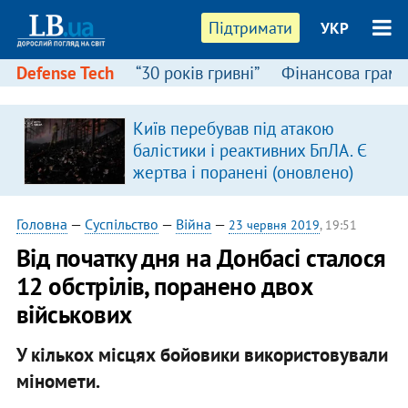
Підтримати
УКР
Defense Tech
“30 років гривні”
Фінансова грамо
Київ перебував під атакою
в
балістики і реактивних БпЛА. Є
жертва і поранені (оновлено)
Головна
—
Суспільство
—
Війна
—
23 червня 2019
, 19:51
Від початку дня на Донбасі сталося
12 обстрілів, поранено двох
військових
У кількох місцях бойовики використовували
міномети.