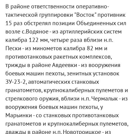
В районе ответственности оперативно-
тактической группировки "Восток" противник
15 раз обстрелял позиции Объединенных сил
возле с.Водяное - из артиллерийских систем
калибра 122 мм, четыре раза вблизи н.п.
Пески - из минометов калибра 82 мм и
противотанковых ракетных комплексов,
трижды в районе Авдеевки - из вооружения
боевых машин пехоты, зенитных установок
ЗУ-23-2, автоматических станковых
гранатометов, крупнокалиберных пулеметов и
стрелкового оружия, вблизи н.п. Чермалык - из
вооружения боевых машин пехоты, у
Марьинки - со станковых противотанковых
гранатометов и крупнокалиберных пулеметов,
дважды в районе н.п. Новотроицкое - из