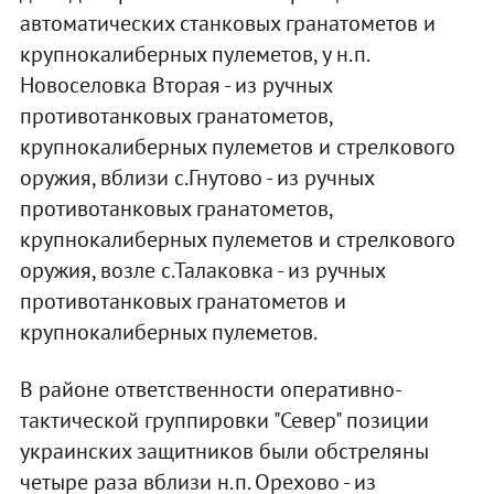
автоматических станковых гранатометов и
крупнокалиберных пулеметов, у н.п.
Новоселовка Вторая - из ручных
противотанковых гранатометов,
крупнокалиберных пулеметов и стрелкового
оружия, вблизи с.Гнутово - из ручных
противотанковых гранатометов,
крупнокалиберных пулеметов и стрелкового
оружия, возле с.Талаковка - из ручных
противотанковых гранатометов и
крупнокалиберных пулеметов.
В районе ответственности оперативно-
тактической группировки "Север" позиции
украинских защитников были обстреляны
четыре раза вблизи н.п. Орехово - из