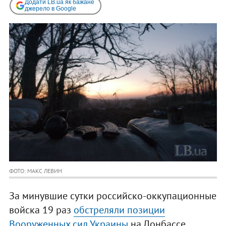
Додати LB.ua як бажане
джерело в Google
ФОТО: МАКС ЛЕВИН
За минувшие сутки российско-оккупационные
войска 19 раз
обстреляли позиции
Вооруженных сил Украины
на Донбассе.