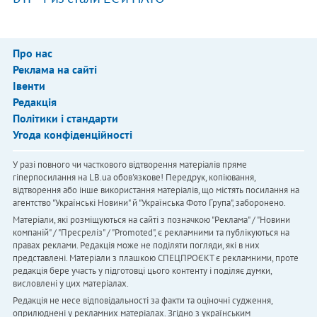
Про нас
Реклама на сайті
Івенти
Редакція
Політики і стандарти
Угода конфіденційності
У разі повного чи часткового відтворення матеріалів пряме
гіперпосилання на LB.ua обов'язкове! Передрук, копіювання,
відтворення або інше використання матеріалів, що містять посилання на
агентство "Українськi Новини" й "Українська Фото Група", заборонено.
Матеріали, які розміщуються на сайті з позначкою "Реклама" / "Новини
компаній" / "Пресреліз" / "Promoted", є рекламними та публікуються на
правах реклами. Редакція може не поділяти погляди, які в них
представлені. Матеріали з плашкою СПЕЦПРОЄКТ є рекламними, проте
редакція бере участь у підготовці цього контенту і поділяє думки,
висловлені у цих матеріалах.
Редакція не несе відповідальності за факти та оціночні судження,
оприлюднені у рекламних матеріалах. Згідно з українським