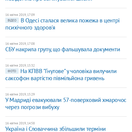
16 квітня 2019, 17:09
В Одесі сталася велика пожежа в центрі
ВІДЕО
психічного здоров'я
16 квітня 2019, 17:08
СБУ накрила групу, що фальшувала документи
16 квітня 2019, 15:32
На КПВВ "Гнутове" у чоловіка вилучили
ФОТО
саксофон вартістю півмільйона гривень
16 квітня 2019, 15:29
У Мадриді евакуювали 57-поверховий хмарочос
через погрози вибуху
16 квітня 2019, 14:58
Україна і Словаччина збільшили терміни