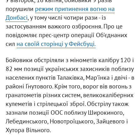
У вівторок, 16 квітня, бойовики 9 разів
порушили
режим припинення вогню на
Донбасі
, у тому числі чотири рази - із
застосуванням важкого озброєння. Про це
повідомляє прес-центр операції Об'єднаних
сил
на своїй сторінці у Фейсбуці.
Бойовики обстріляли з мінометів калібру 120 і
82 мм позиції українських захисників поблизу
населених пунктів Талаківка, Мар'їнка і двічі - в
районі Гнутового. Крім того, ворог вів вогонь з
гранатометів різних систем, великокаліберних
кулеметів і стрілецької зброї. Обстрілу також
зазнали позиції ООС поблизу Широкиного,
Лебединського, Новотроїцького, Зайцевого і
Хутора Вільного.