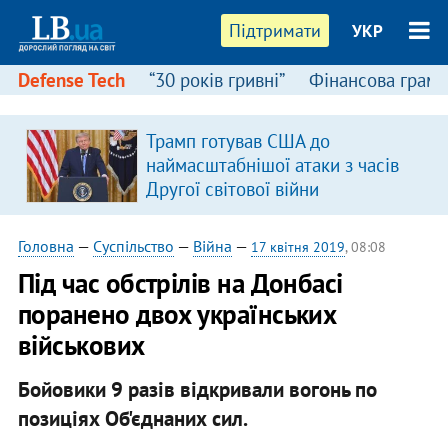
Підтримати
УКР
Defense Tech
“30 років гривні”
Фінансова грамо
Трамп готував США до
наймасштабнішої атаки з часів
Другої світової війни
Головна
—
Суспільство
—
Війна
—
17 квітня 2019
, 08:08
Під час обстрілів на Донбасі
поранено двох українських
військових
Бойовики 9 разів відкривали вогонь по
позиціях Об'єднаних сил.