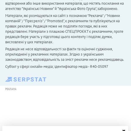
відтворення або інше використання матеріалів, що містять посилання на
агентство "Українськi Новини" й "Українська Фото Група", заборонено.
Матеріали, які розміщуються на сайті з позначкою "Реклама" / "Новини
компаній" / "Пресреліз" / "Promoted", є рекламними та публікуються на
правах реклами. Редакція може не поділяти погляди, які в них
представлені. Матеріали з плашкою СПЕЦПРОЄКТ є рекламними, проте
редакція бере участь у підготовці цього контенту і поділяє думки,
висловлені у цих матеріалах.
Редакція не несе відповідальності за факти та оціночні судження,
оприлюднені у рекламних матеріалах. Згідно з українським
законодавством, відповідальність за зміст реклами несе рекламодавець.
Cуб'єкт у сфері онлайн-медіа; ідентифікатор медіа - R40-05097
РЕКЛАМА