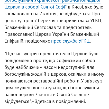
Богослужіння Української Греко-Католицької
Церкви в соборі Святої Софії
в Києві, яке було
заплановано на 7 квітня, не відбудеться. Про
це на зустрічі 7 березня говорили глава УГКЦ
Блаженніший Святослав та предстоятель
Православної Церкви України Блаженніший
Епіфаній, повідомляє
прес-служба УГКЦ
.
"Під час зустрічі предстоятелів Церков було
повідомлено про те, що Софійський собор
буде найближчим часом недоступний для
богослужінь жодній з церков, оскільки в ньому
починаються реставраційні роботи. У зв'язку з
цим змушені констатувати, що богослужіння
нашої церкви 7 квітня в Святій Софії не
відбудеться", - йдеться в повідомленні.