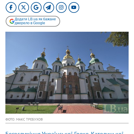
Додати LB.ua як бажане
джерело в Google
ФОТО: МАКС ТРЕБУХОВ