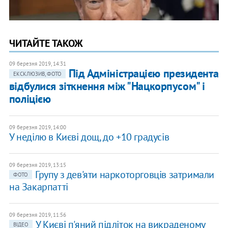
ЧИТАЙТЕ ТАКОЖ
09 березня 2019, 14:31
Під Адміністрацією президента
ЕКСКЛЮЗИВ, ФОТО
відбулися зіткнення між "Нацкорпусом" і
поліцією
09 березня 2019, 14:00
У неділю в Києві дощ, до +10 градусів
09 березня 2019, 13:15
Групу з дев'яти наркоторговців затримали
ФОТО
на Закарпатті
09 березня 2019, 11:56
У Києві п'яний підліток на викраденому
ВІДЕО