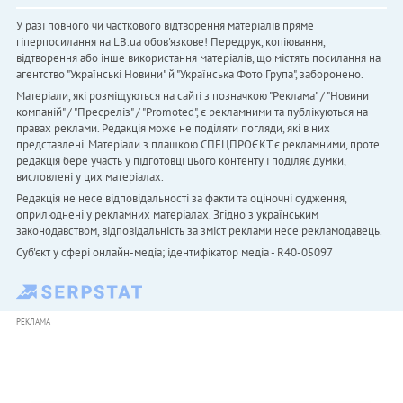
У разі повного чи часткового відтворення матеріалів пряме
гіперпосилання на LB.ua обов'язкове! Передрук, копіювання,
відтворення або інше використання матеріалів, що містять посилання на
агентство "Українськi Новини" й "Українська Фото Група", заборонено.
Матеріали, які розміщуються на сайті з позначкою "Реклама" / "Новини
компаній" / "Пресреліз" / "Promoted", є рекламними та публікуються на
правах реклами. Редакція може не поділяти погляди, які в них
представлені. Матеріали з плашкою СПЕЦПРОЄКТ є рекламними, проте
редакція бере участь у підготовці цього контенту і поділяє думки,
висловлені у цих матеріалах.
Редакція не несе відповідальності за факти та оціночні судження,
оприлюднені у рекламних матеріалах. Згідно з українським
законодавством, відповідальність за зміст реклами несе рекламодавець.
Cуб'єкт у сфері онлайн-медіа; ідентифікатор медіа - R40-05097
РЕКЛАМА