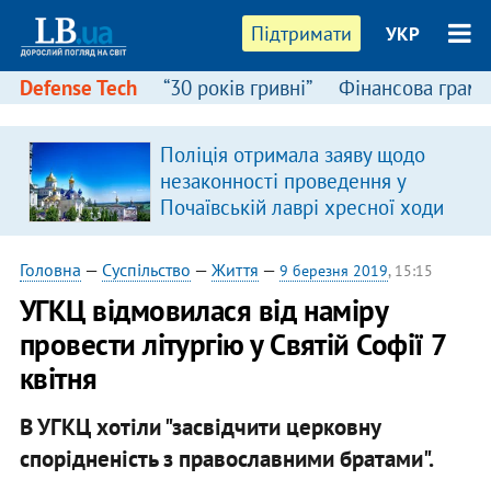
Підтримати
УКР
Defense Tech
“30 років гривні”
Фінансова грамо
Поліція отримала заяву щодо
незаконності проведення у
Почаївській лаврі хресної ходи
Головна
—
Суспільство
—
Життя
—
9 березня 2019
, 15:15
УГКЦ відмовилася від наміру
провести літургію у Святій Софії 7
квітня
В УГКЦ хотіли "засвідчити церковну
спорідненість з православними братами".