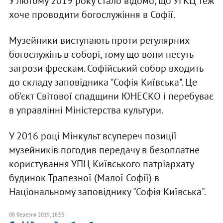
У лютому 2019 року стало відомо, що УГКЦ теж
хоче проводити богослужіння в Софії.
Музейники виступають проти регулярних
богослужінь в соборі, тому що вони несуть
загрози фрескам. Софійський собор входить
до складу заповідника "Софія Київська". Це
об'єкт Світової спадщини ЮНЕСКО і перебуває
в управлінні Міністерства культури.
У 2016 році Мінкульт всупереч позиції
музейників погодив передачу в безоплатне
користування УПЦ Київського патріархату
будинок Трапезної (Малої Софії) в
Національному заповіднику "Софія Київська".
08 березня 2019, 18:55