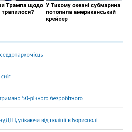
псевдопаркомісць
 сніг
атримано 50-річного безробітного
у ДТП, утікаючи від поліції в Борисполі