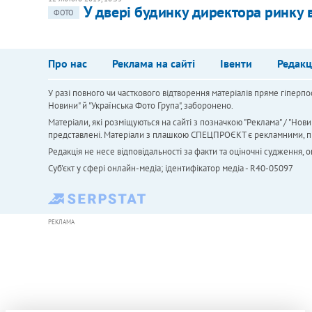
У двері будинку директора ринку 
ФОТО
Про нас
Реклама на сайті
Івенти
Редакц
У разі повного чи часткового відтворення матеріалів пряме гіперпо
Новини" й "Українська Фото Група", заборонено.
Матеріали, які розміщуються на сайті з позначкою "Реклама" / "Нови
представлені. Матеріали з плашкою СПЕЦПРОЄКТ є рекламними, проте
Редакція не несе відповідальності за факти та оціночні судження,
Cуб'єкт у сфері онлайн-медіа; ідентифікатор медіа - R40-05097
РЕКЛАМА