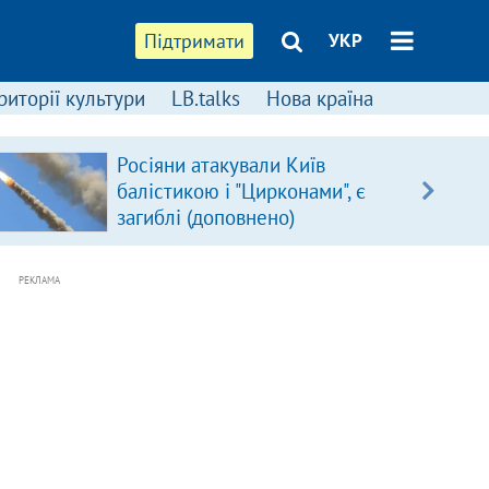
Підтримати
УКР
риторії культури
LB.talks
Нова країна
Росіяни атакували Київ
балістикою і "Цирконами", є
загиблі (доповнено)
РЕКЛАМА