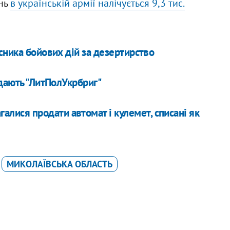
ень
в українській армії налічується 9,3 тис.
сника бойових дій за дезертирство
ідають "ЛитПолУкрбриг"
алися продати автомат і кулемет, списані як
МИКОЛАЇВСЬКА ОБЛАСТЬ