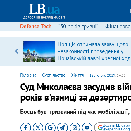
Defense Tech
“30 років гривні”
Фінансова
Поліція отримала заяву щодо
незаконності проведення у
вщині
Почаївській лаврі хресної ход
і –
ах
Головна
—
Суспільство
—
Життя
—
12 лютого 2019
, 14:55
Суд Миколаєва засудив вій
років в'язниці за дезертир
Боєць був призваний під час мобілізації,
Додати LB.ua як
джерело в Googl