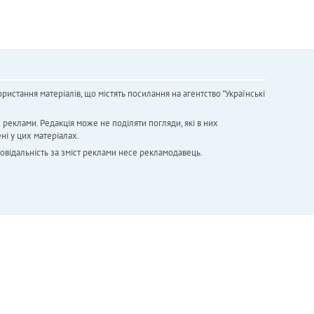
ристання матеріалів, що містять посилання на агентство "Українськi
х реклами. Редакція може не поділяти погляди, які в них
ні у цих матеріалах.
повідальність за зміст реклами несе рекламодавець.