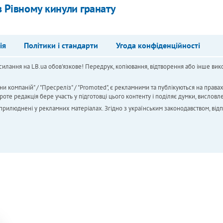
в Рівному кинули гранату
ія
Політики і стандарти
Угода конфіденційності
силання на LB.ua обов'язкове! Передрук, копіювання, відтворення або інше вико
ни компаній" / "Пресреліз" / "Promoted", є рекламними та публікуються на права
 редакція бере участь у підготовці цього контенту і поділяє думки, висловле
 оприлюднені у рекламних матеріалах. Згідно з українським законодавством, від