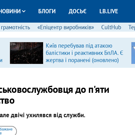
НОВИНИ
БЛОГИ
ДОСЬЄ
LB.LIVE
 грамотність
«Епіцентр виробників»
CultHub
Те
Київ перебував під атакою
балістики і реактивних БпЛА. Є
и
жертва і поранені (оновлено)
ськовослужбовця до п'яти
ство
 але двічі ухилявся від служби.
 бажане
e