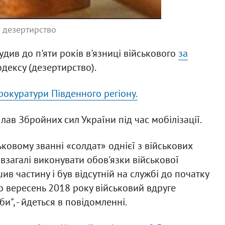
 дезертирство
ив до п'яти років в'язниці військового
за
кодексу (дезертирство).
прокуратури Південного регіону.
ав Збройних сил України під час мобілізації.
ковому званні «солдат» однієї з військових
взагалі виконувати обов'язки військової
ив частину і був відсутній на службі до початку
по вересень 2018 року військовий вдруге
", - йдеться в повідомленні.