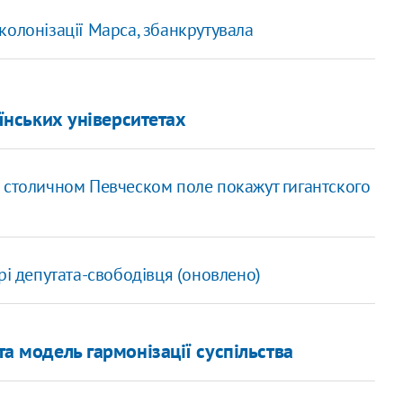
колонізації Марса, збанкрутувала
аїнських університетах
 столичном Певческом поле покажут гигантского
рі депутата-свободівця (оновлено)
та модель гармонізації суспільства