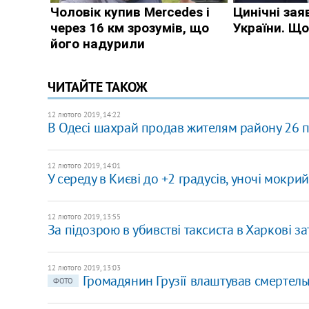
ЧИТАЙТЕ ТАКОЖ
12 лютого 2019, 14:22
В Одесі шахрай продав жителям району 26 
12 лютого 2019, 14:01
У середу в Києві до +2 градусів, уночі мокрий
12 лютого 2019, 13:55
За підозрою в убивстві таксиста в Харкові з
12 лютого 2019, 13:03
Громадянин Грузії влаштував смертельн
ФОТО