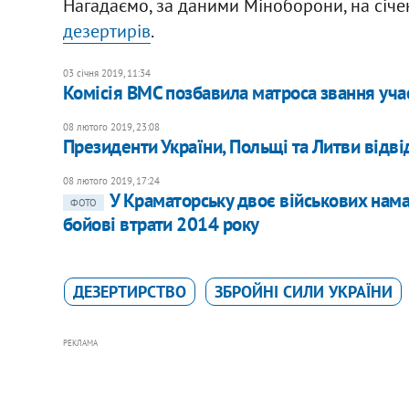
Нагадаємо, за даними Міноборони, на січ
дезертирів
.
03 січня 2019, 11:34
Комісія ВМС позбавила матроса звання уча
08 лютого 2019, 23:08
Президенти України, Польщі та Литви відв
08 лютого 2019, 17:24
У Краматорську двоє військових намаг
ФОТО
бойові втрати 2014 року
ДЕЗЕРТИРСТВО
ЗБРОЙНІ СИЛИ УКРАЇНИ
РЕКЛАМА